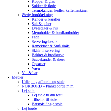
Kopper & glas
Sukker & fløde
Termokander, kedler, kaffemaskiner
Øvrig borddækning
Kander & karafler
Salt & peber
Lysestager & lys
Menuholder & bordkortholder
Fade
Serveringsbestik
Ramekiner & Små skåle
Skåle til servering
Bakker & brødkurve
Saucekander & skeer
Opsatser
Vaser
Vin & bar
Møbler
Udlejning af borde og stole
NORBORD – Plankeborde m.m.
Lej stole
Lej stole til din fest!
Tilbehør til stole
Barstole / høje stole
Lej borde