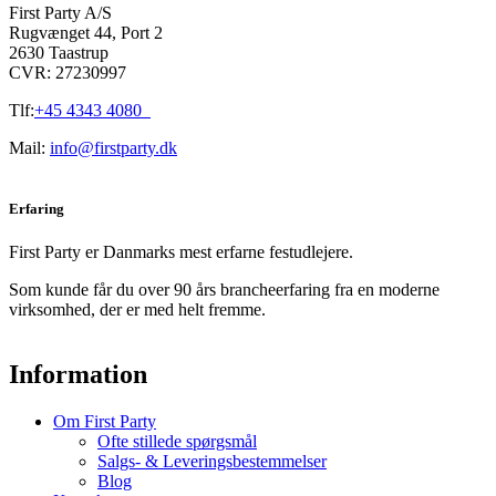
First Party A/S
kan
Rugvænget 44, Port 2
vælges
2630 Taastrup
på
CVR: 27230997
varesiden
Tlf:
+45 4343 4080
Mail:
info@firstparty.dk
Erfaring
First Party er Danmarks mest erfarne festudlejere.
Som kunde får du over 90 års brancheerfaring fra en moderne
virksomhed, der er med helt fremme.
Information
Om First Party
Ofte stillede spørgsmål
Salgs- & Leveringsbestemmelser
Blog