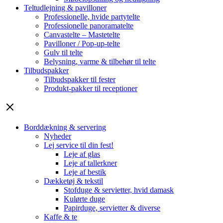
Teltudlejning & pavilloner
Professionelle, hvide partytelte
Professionelle panoramatelte
Canvastelte – Mastetelte
Pavilloner / Pop-up-telte
Gulv til telte
Belysning, varme & tilbehør til telte
Tilbudspakker
Tilbudspakker til fester
Produkt-pakker til receptioner
Borddækning & servering
Nyheder
Lej service til din fest!
Leje af glas
Leje af tallerkner
Leje af bestik
Dækketøj & tekstil
Stofduge & servietter, hvid damask
Kulørte duge
Papirduge, servietter & diverse
Kaffe & te