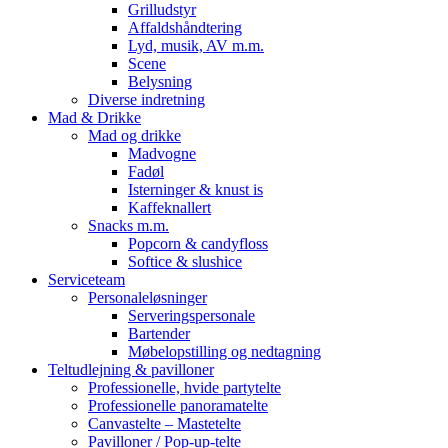
Grilludstyr
Affaldshåndtering
Lyd, musik, AV m.m.
Scene
Belysning
Diverse indretning
Mad & Drikke
Mad og drikke
Madvogne
Fadøl
Isterninger & knust is
Kaffeknallert
Snacks m.m.
Popcorn & candyfloss
Softice & slushice
Serviceteam
Personaleløsninger
Serveringspersonale
Bartender
Møbelopstilling og nedtagning
Teltudlejning & pavilloner
Professionelle, hvide partytelte
Professionelle panoramatelte
Canvastelte – Mastetelte
Pavilloner / Pop-up-telte