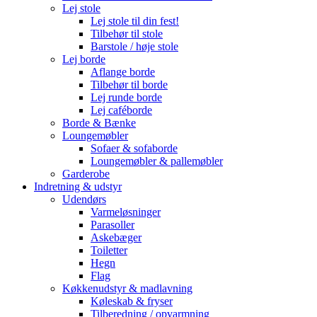
Lej stole
Lej stole til din fest!
Tilbehør til stole
Barstole / høje stole
Lej borde
Aflange borde
Tilbehør til borde
Lej runde borde
Lej caféborde
Borde & Bænke
Loungemøbler
Sofaer & sofaborde
Loungemøbler & pallemøbler
Garderobe
Indretning & udstyr
Udendørs
Varmeløsninger
Parasoller
Askebæger
Toiletter
Hegn
Flag
Køkkenudstyr & madlavning
Køleskab & fryser
Tilberedning / opvarmning