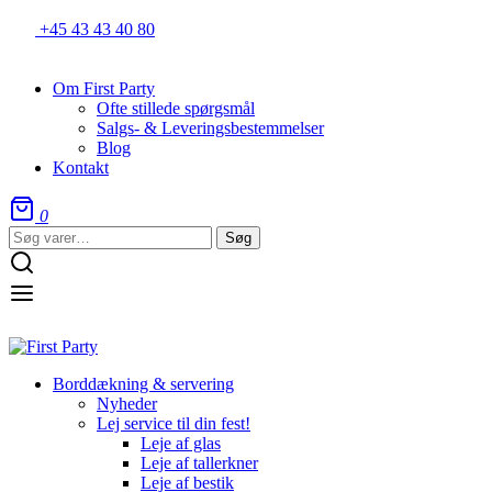
+45 43 43 40 80
Om First Party
Ofte stillede spørgsmål
Salgs- & Leveringsbestemmelser
Blog
Kontakt
0
Søg
Søg
efter:
Borddækning & servering
Nyheder
Lej service til din fest!
Leje af glas
Leje af tallerkner
Leje af bestik