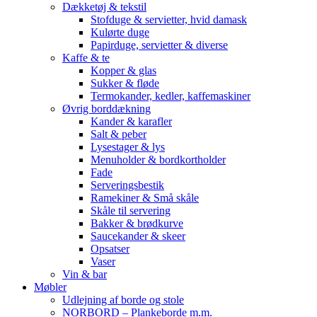
Dækketøj & tekstil
Stofduge & servietter, hvid damask
Kulørte duge
Papirduge, servietter & diverse
Kaffe & te
Kopper & glas
Sukker & fløde
Termokander, kedler, kaffemaskiner
Øvrig borddækning
Kander & karafler
Salt & peber
Lysestager & lys
Menuholder & bordkortholder
Fade
Serveringsbestik
Ramekiner & Små skåle
Skåle til servering
Bakker & brødkurve
Saucekander & skeer
Opsatser
Vaser
Vin & bar
Møbler
Udlejning af borde og stole
NORBORD – Plankeborde m.m.