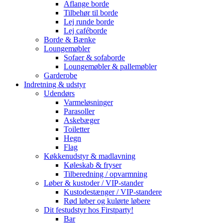
Aflange borde
Tilbehør til borde
Lej runde borde
Lej caféborde
Borde & Bænke
Loungemøbler
Sofaer & sofaborde
Loungemøbler & pallemøbler
Garderobe
Indretning & udstyr
Udendørs
Varmeløsninger
Parasoller
Askebæger
Toiletter
Hegn
Flag
Køkkenudstyr & madlavning
Køleskab & fryser
Tilberedning / opvarmning
Løber & kustoder / VIP-stander
Kustodestænger / VIP-standere
Rød løber og kulørte løbere
Dit festudstyr hos Firstparty!
Bar