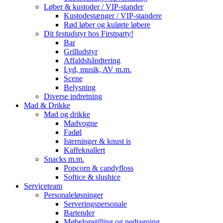
Løber & kustoder / VIP-stander
Kustodestænger / VIP-standere
Rød løber og kulørte løbere
Dit festudstyr hos Firstparty!
Bar
Grilludstyr
Affaldshåndtering
Lyd, musik, AV m.m.
Scene
Belysning
Diverse indretning
Mad & Drikke
Mad og drikke
Madvogne
Fadøl
Isterninger & knust is
Kaffeknallert
Snacks m.m.
Popcorn & candyfloss
Softice & slushice
Serviceteam
Personaleløsninger
Serveringspersonale
Bartender
Møbelopstilling og nedtagning