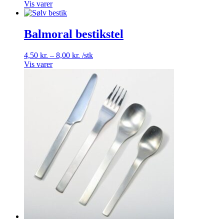
3,75 kr.
Vis varer
til
15,00 kr.
Balmoral bestikstel
Prisinterval:
4,50
kr.
–
8,00
kr.
/stk
4,50 kr.
Vis varer
til
8,00 kr.