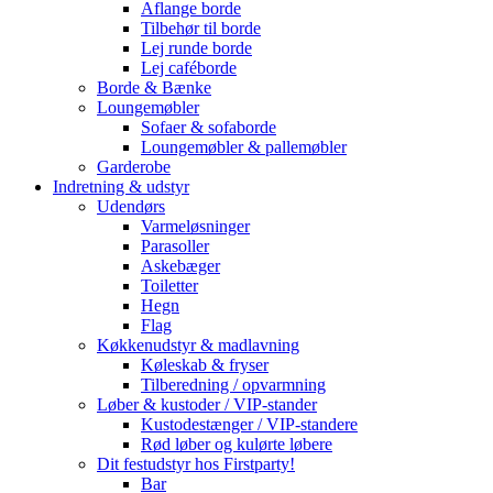
Aflange borde
Tilbehør til borde
Lej runde borde
Lej caféborde
Borde & Bænke
Loungemøbler
Sofaer & sofaborde
Loungemøbler & pallemøbler
Garderobe
Indretning & udstyr
Udendørs
Varmeløsninger
Parasoller
Askebæger
Toiletter
Hegn
Flag
Køkkenudstyr & madlavning
Køleskab & fryser
Tilberedning / opvarmning
Løber & kustoder / VIP-stander
Kustodestænger / VIP-standere
Rød løber og kulørte løbere
Dit festudstyr hos Firstparty!
Bar