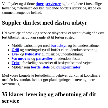
Vi tilbyder også flotte
duge
,
servietter
og bordløbere i forskellige
farver og materialer, der kan fuldende bordets udtryk og skabe en
sammenhængende helhed.
Suppler din fest med ekstra udstyr
Ud over leje af bestik og service tilbyder vi et bredt udvalg af ekstra
fest tilbehør, så du kan samle alt til festen ét sted:
Mobile barløsninger med
barudstyr
og bartenderstationer
Grill
og cateringudstyr til buffet eller udendørs servering
Lys
– og
lydudstyr
til musik og underholdning
Varmeovne
og
parasoller
til udendørs fester
Telte
i forskellige størrelser til beskyttelse mod vejret
Møbler som
borde
,
stole
og
loungeområder
Med vores komplette festudlejning behøver du kun at koordinere
med én leverandør, hvilket gør planlægningen lettere og mere
overskuelig.
Vi klarer levering og afhentning af dit
service