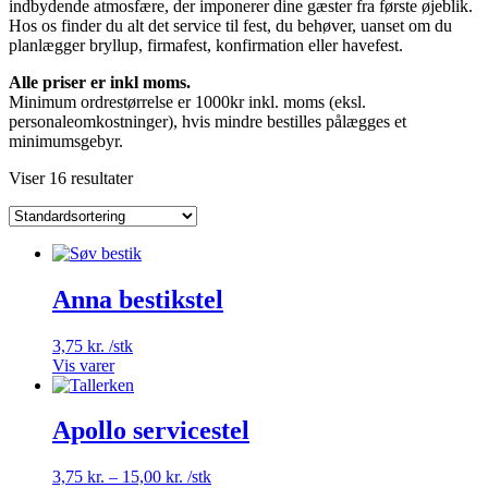
indbydende atmosfære, der imponerer dine gæster fra første øjeblik.
Hos os finder du alt det service til fest, du behøver, uanset om du
planlægger bryllup, firmafest, konfirmation eller havefest.
Alle priser er inkl moms.
Minimum ordrestørrelse er 1000kr inkl. moms (eksl.
personaleomkostninger), hvis mindre bestilles pålægges et
minimumsgebyr.
Viser 16 resultater
Anna bestikstel
3,75
kr.
/stk
Vis varer
Apollo servicestel
Prisinterval:
3,75
kr.
–
15,00
kr.
/stk