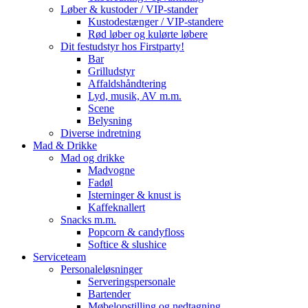
Løber & kustoder / VIP-stander
Kustodestænger / VIP-standere
Rød løber og kulørte løbere
Dit festudstyr hos Firstparty!
Bar
Grilludstyr
Affaldshåndtering
Lyd, musik, AV m.m.
Scene
Belysning
Diverse indretning
Mad & Drikke
Mad og drikke
Madvogne
Fadøl
Isterninger & knust is
Kaffeknallert
Snacks m.m.
Popcorn & candyfloss
Softice & slushice
Serviceteam
Personaleløsninger
Serveringspersonale
Bartender
Møbelopstilling og nedtagning