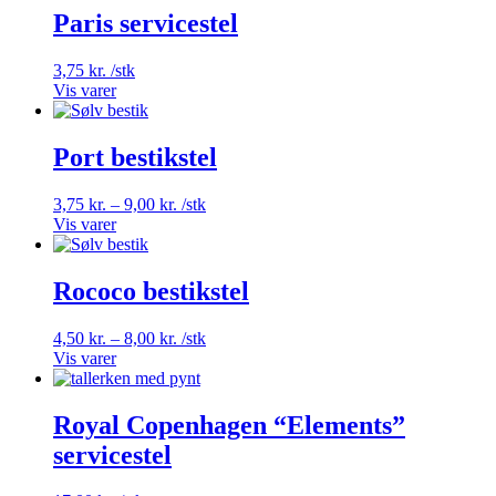
Paris servicestel
3,75
kr.
/stk
Vis varer
Port bestikstel
Prisinterval:
3,75
kr.
–
9,00
kr.
/stk
3,75 kr.
Vis varer
til
9,00 kr.
Rococo bestikstel
Prisinterval:
4,50
kr.
–
8,00
kr.
/stk
4,50 kr.
Vis varer
til
8,00 kr.
Royal Copenhagen “Elements”
servicestel