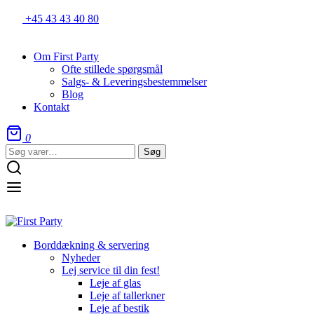
+45 43 43 40 80
Om First Party
Ofte stillede spørgsmål
Salgs- & Leveringsbestemmelser
Blog
Kontakt
0
Søg
Søg
efter:
Borddækning & servering
Nyheder
Lej service til din fest!
Leje af glas
Leje af tallerkner
Leje af bestik