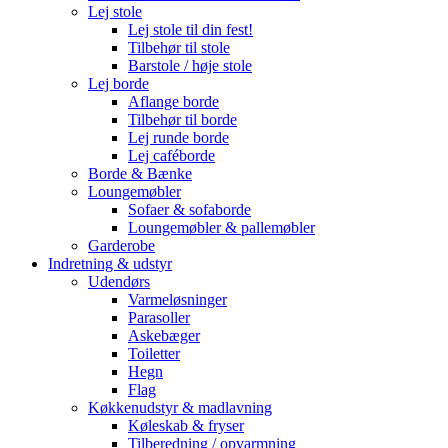
Lej stole
Lej stole til din fest!
Tilbehør til stole
Barstole / høje stole
Lej borde
Aflange borde
Tilbehør til borde
Lej runde borde
Lej caféborde
Borde & Bænke
Loungemøbler
Sofaer & sofaborde
Loungemøbler & pallemøbler
Garderobe
Indretning & udstyr
Udendørs
Varmeløsninger
Parasoller
Askebæger
Toiletter
Hegn
Flag
Køkkenudstyr & madlavning
Køleskab & fryser
Tilberedning / opvarmning