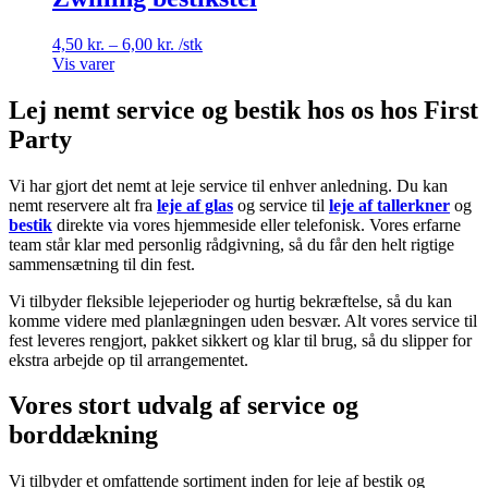
Prisinterval:
4,50
kr.
–
6,00
kr.
/stk
4,50 kr.
Vis varer
til
6,00 kr.
Lej nemt service og bestik hos os hos First
Party
Vi har gjort det nemt at leje service til enhver anledning. Du kan
nemt reservere alt fra
leje af glas
og service til
leje af tallerkner
og
bestik
direkte via vores hjemmeside eller telefonisk. Vores erfarne
team står klar med personlig rådgivning, så du får den helt rigtige
sammensætning til din fest.
Vi tilbyder fleksible lejeperioder og hurtig bekræftelse, så du kan
komme videre med planlægningen uden besvær. Alt vores service til
fest leveres rengjort, pakket sikkert og klar til brug, så du slipper for
ekstra arbejde op til arrangementet.
Vores stort udvalg af service og
borddækning
Vi tilbyder et omfattende sortiment inden for leje af bestik og