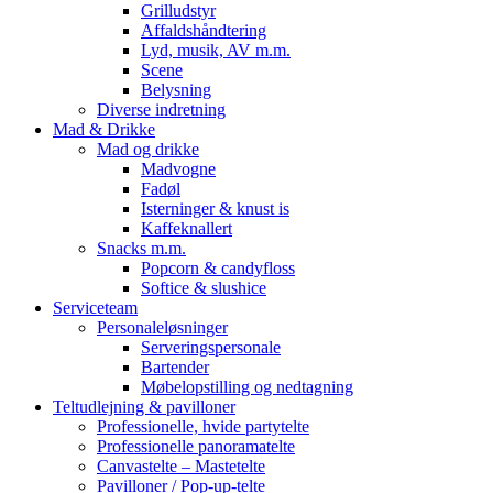
Grilludstyr
Affaldshåndtering
Lyd, musik, AV m.m.
Scene
Belysning
Diverse indretning
Mad & Drikke
Mad og drikke
Madvogne
Fadøl
Isterninger & knust is
Kaffeknallert
Snacks m.m.
Popcorn & candyfloss
Softice & slushice
Serviceteam
Personaleløsninger
Serveringspersonale
Bartender
Møbelopstilling og nedtagning
Teltudlejning & pavilloner
Professionelle, hvide partytelte
Professionelle panoramatelte
Canvastelte – Mastetelte
Pavilloner / Pop-up-telte