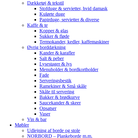
Dækketøj & tekstil
Stofduge & servietter, hvid damask
Kulørte duge
Papirduge, servietter & diverse
Kaffe & te
Kopper & glas
Sukker & fløde
Termokander, kedler, kaffemaskiner
Øvrig borddækning
Kander & karafler
Salt & peber
Lysestager & lys
Menuholder & bordkortholder
Fade
Serveringsbestik
Ramekiner & Små skåle
Skåle til servering
Bakker & brødkurve
Saucekander & skeer
Opsatser
Vaser
Vin & bar
Møbler
Udlejning af borde og stole
NORBORD – Plankeborde m.m.