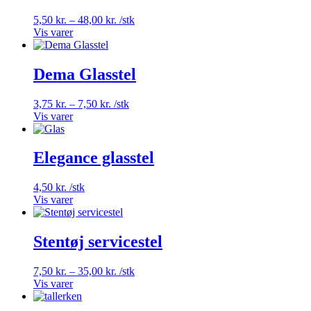
Prisinterval:
5,50
kr.
–
48,00
kr.
/stk
5,50 kr.
Vis varer
til
48,00 kr.
Dema Glasstel
Prisinterval:
3,75
kr.
–
7,50
kr.
/stk
3,75 kr.
Vis varer
til
7,50 kr.
Elegance glasstel
4,50
kr.
/stk
Vis varer
Stentøj servicestel
Prisinterval:
7,50
kr.
–
35,00
kr.
/stk
7,50 kr.
Vis varer
til
35,00 kr.