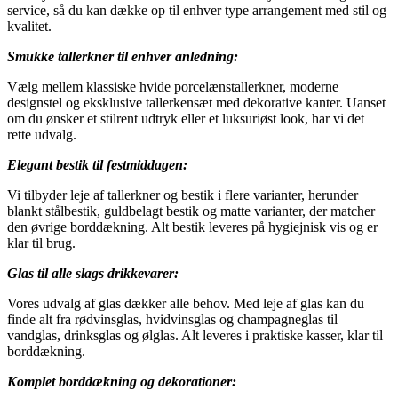
service, så du kan dække op til enhver type arrangement med stil og
kvalitet.
Smukke tallerkner til enhver anledning:
Vælg mellem klassiske hvide porcelænstallerkner, moderne
designstel og eksklusive tallerkensæt med dekorative kanter. Uanset
om du ønsker et stilrent udtryk eller et luksuriøst look, har vi det
rette udvalg.
Elegant bestik til festmiddagen:
Vi tilbyder leje af tallerkner og bestik i flere varianter, herunder
blankt stålbestik, guldbelagt bestik og matte varianter, der matcher
den øvrige borddækning. Alt bestik leveres på hygiejnisk vis og er
klar til brug.
Glas til alle slags drikkevarer:
Vores udvalg af glas dækker alle behov. Med leje af glas kan du
finde alt fra rødvinsglas, hvidvinsglas og champagneglas til
vandglas, drinksglas og ølglas. Alt leveres i praktiske kasser, klar til
borddækning.
Komplet borddækning og dekorationer: