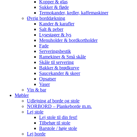
Kopper & glas
Sukker & fløde
Termokander, kedler, kaffemaskiner
Øvrig borddækning
Kander & karafler
Salt & peber
Lysestager & lys
Menuholder & bordkortholder
Fade
Serveringsbestik
Ramekiner & Små skåle
Skåle til servering
Bakker & brødkurve
Saucekander & skeer
Opsatser
Vaser
Vin & bar
Møbler
Udlejning af borde og stole
NORBORD – Plankeborde m.m.
Lej stole
Lej stole til din fest!
Tilbehør til stole
Barstole / høje stole
Lej borde