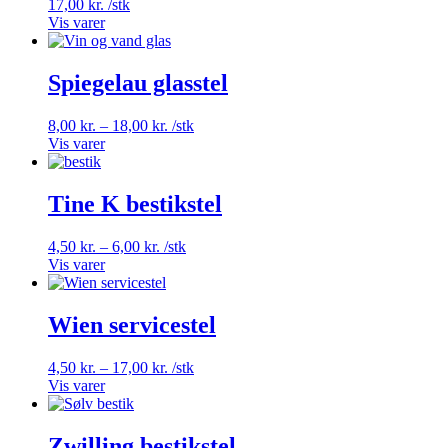
17,00
kr.
/stk
Vis varer
Spiegelau glasstel
Prisinterval:
8,00
kr.
–
18,00
kr.
/stk
8,00 kr.
Vis varer
til
18,00 kr.
Tine K bestikstel
Prisinterval:
4,50
kr.
–
6,00
kr.
/stk
4,50 kr.
Vis varer
til
6,00 kr.
Wien servicestel
Prisinterval:
4,50
kr.
–
17,00
kr.
/stk
4,50 kr.
Vis varer
til
17,00 kr.
Zwilling bestikstel