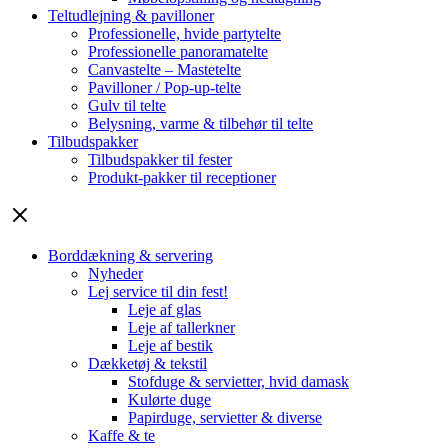
Teltudlejning & pavilloner
Professionelle, hvide partytelte
Professionelle panoramatelte
Canvastelte – Mastetelte
Pavilloner / Pop-up-telte
Gulv til telte
Belysning, varme & tilbehør til telte
Tilbudspakker
Tilbudspakker til fester
Produkt-pakker til receptioner
Borddækning & servering
Nyheder
Lej service til din fest!
Leje af glas
Leje af tallerkner
Leje af bestik
Dækketøj & tekstil
Stofduge & servietter, hvid damask
Kulørte duge
Papirduge, servietter & diverse
Kaffe & te