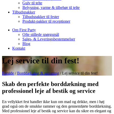
Gulv til telte
Belysning, varme & tilbehør til telte
Tilbudspakker
Tilbudspakker til fester
Produkt-pakker til receptioner
Om First Party
Ofte stillede spørgsmål
Salgs- & Leveringsbestemmelser
Blog
Kontakt
Lej service til din fest!
Forside
/
Borddækning & servering
/ Lej service til din fest!
Skab den perfekte borddækning med
professionel leje af bestik og service
En vellykket fest handler ikke kun om mad og drikke, men i høj
grad også om de smukke rammer og den gennemførte borddækning.
Med professionel leje af bestik og service kan du sikre en elegant og