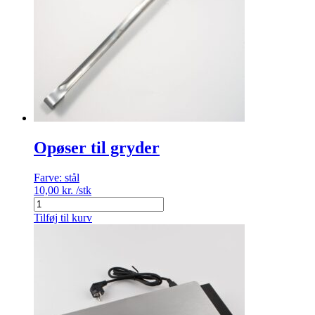
Opøser til gryder
Farve:
stål
10,00
kr.
/stk
Opøser
til
Tilføj til kurv
gryder
antal