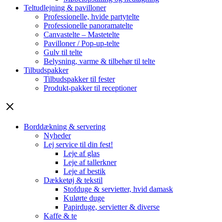
Teltudlejning & pavilloner
Professionelle, hvide partytelte
Professionelle panoramatelte
Canvastelte – Mastetelte
Pavilloner / Pop-up-telte
Gulv til telte
Belysning, varme & tilbehør til telte
Tilbudspakker
Tilbudspakker til fester
Produkt-pakker til receptioner
Borddækning & servering
Nyheder
Lej service til din fest!
Leje af glas
Leje af tallerkner
Leje af bestik
Dækketøj & tekstil
Stofduge & servietter, hvid damask
Kulørte duge
Papirduge, servietter & diverse
Kaffe & te