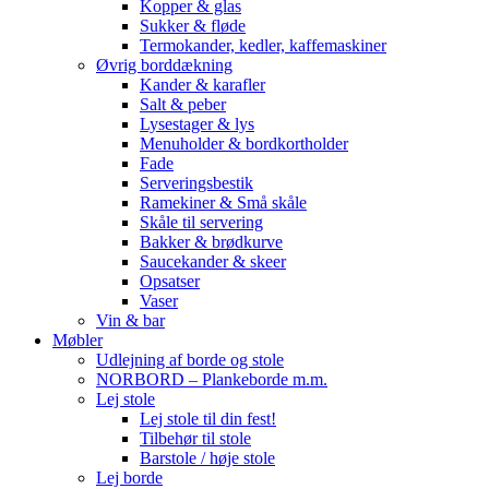
Kopper & glas
Sukker & fløde
Termokander, kedler, kaffemaskiner
Øvrig borddækning
Kander & karafler
Salt & peber
Lysestager & lys
Menuholder & bordkortholder
Fade
Serveringsbestik
Ramekiner & Små skåle
Skåle til servering
Bakker & brødkurve
Saucekander & skeer
Opsatser
Vaser
Vin & bar
Møbler
Udlejning af borde og stole
NORBORD – Plankeborde m.m.
Lej stole
Lej stole til din fest!
Tilbehør til stole
Barstole / høje stole
Lej borde