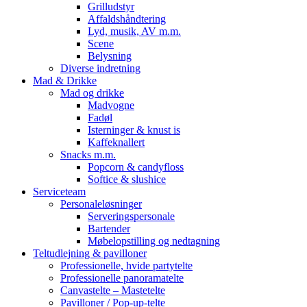
Grilludstyr
Affaldshåndtering
Lyd, musik, AV m.m.
Scene
Belysning
Diverse indretning
Mad & Drikke
Mad og drikke
Madvogne
Fadøl
Isterninger & knust is
Kaffeknallert
Snacks m.m.
Popcorn & candyfloss
Softice & slushice
Serviceteam
Personaleløsninger
Serveringspersonale
Bartender
Møbelopstilling og nedtagning
Teltudlejning & pavilloner
Professionelle, hvide partytelte
Professionelle panoramatelte
Canvastelte – Mastetelte
Pavilloner / Pop-up-telte