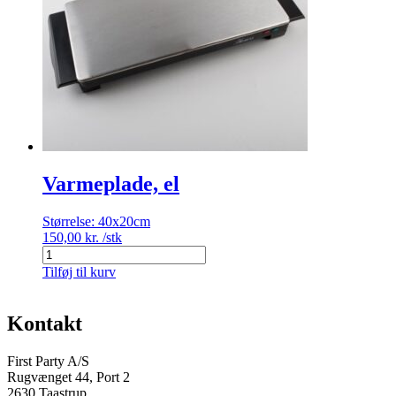
Varmeplade, el
Størrelse:
40x20cm
150,00
kr.
/stk
Varmeplade,
el
Tilføj til kurv
antal
Kontakt
First Party A/S
Rugvænget 44, Port 2
2630 Taastrup