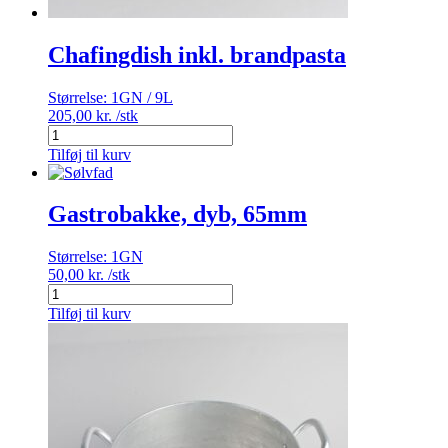
Chafingdish inkl. brandpasta
Størrelse:
1GN / 9L
205,00
kr.
/stk
Chafingdish
inkl.
Tilføj til kurv
brandpasta
antal
Gastrobakke, dyb, 65mm
Størrelse:
1GN
50,00
kr.
/stk
Gastrobakke,
dyb,
Tilføj til kurv
65mm
antal