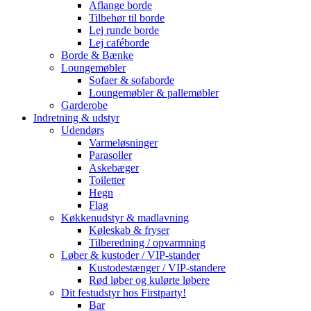
Aflange borde
Tilbehør til borde
Lej runde borde
Lej caféborde
Borde & Bænke
Loungemøbler
Sofaer & sofaborde
Loungemøbler & pallemøbler
Garderobe
Indretning & udstyr
Udendørs
Varmeløsninger
Parasoller
Askebæger
Toiletter
Hegn
Flag
Køkkenudstyr & madlavning
Køleskab & fryser
Tilberedning / opvarmning
Løber & kustoder / VIP-stander
Kustodestænger / VIP-standere
Rød løber og kulørte løbere
Dit festudstyr hos Firstparty!
Bar