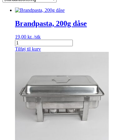
Brandpasta, 200g dåse
19,00
kr.
/stk
Brandpasta,
200g
Tilføj til kurv
dåse
antal