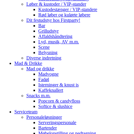
Løber & kustoder / VIP-stander
Kustodestænger / VIP-standere
Rød løber og kulørte løbere
Dit festudstyr hos Firstparty!
Bar
Grilludstyr
Affaldshåndtering
Lyd, musik, AV m.m.
Scene
Belysning
Diverse indretning
Mad & Drikke
Mad og drikke
Madvogne
Fadøl
Isterninger & knust is
Kaffeknallert
Snacks m.m.
Popcorn & candyfloss
Softice & slushice
Serviceteam
Personaleløsninger
Serveringspersonale
Bartender
Møbelopstilling og nedtagning