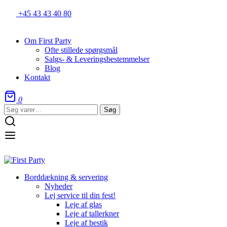
+45 43 43 40 80
Om First Party
Ofte stillede spørgsmål
Salgs- & Leveringsbestemmelser
Blog
Kontakt
0
Søg
Søg
efter:
Borddækning & servering
Nyheder
Lej service til din fest!
Leje af glas
Leje af tallerkner
Leje af bestik