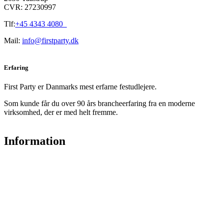
CVR: 27230997
Tlf:
+45 4343 4080
Mail:
info@firstparty.dk
Erfaring
First Party er Danmarks mest erfarne festudlejere.
Som kunde får du over 90 års brancheerfaring fra en moderne
virksomhed, der er med helt fremme.
Information
Om First Party
Ofte stillede spørgsmål
Salgs- & Leveringsbestemmelser
Blog
Kontakt