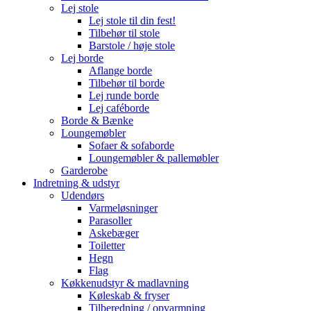
Lej stole
Lej stole til din fest!
Tilbehør til stole
Barstole / høje stole
Lej borde
Aflange borde
Tilbehør til borde
Lej runde borde
Lej caféborde
Borde & Bænke
Loungemøbler
Sofaer & sofaborde
Loungemøbler & pallemøbler
Garderobe
Indretning & udstyr
Udendørs
Varmeløsninger
Parasoller
Askebæger
Toiletter
Hegn
Flag
Køkkenudstyr & madlavning
Køleskab & fryser
Tilberedning / opvarmning