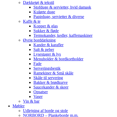
Dækketøj & tekstil
Stofduge & servietter, hvid damask
Kulørte duge
Papirduge, servietter & diverse
Kaffe & te
Kopper & glas
Sukker & fløde
Termokander, kedler, kaffemaskiner
Øvrig borddækning
Kander & karafler
Salt & peber
Lysestager & lys
Menuholder & bordkortholder
Fade
Serveringsbestik
Ramekiner & Små skåle
Skåle til servering
Bakker & brødkurve
Saucekander & skeer
Opsatser
Vaser
Vin & bar
Møbler
Udlejning af borde og stole
NORBORD – Plankeborde m.m.