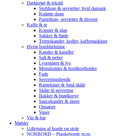
Dækketøj & tekstil
Stofduge & servietter, hvid damask
Kulørte duge
Papirduge, servietter & diverse
Kaffe & te
Kopper & glas
Sukker & fløde
Termokander, kedler, kaffemaskiner
Øvrig borddækning
Kander & karafler
Salt & peber
Lysestager & lys
Menuholder & bordkortholder
Fade
Serveringsbestik
Ramekiner & Små skåle
Skåle til servering
Bakker & brødkurve
Saucekander & skeer
Opsatser
Vaser
Vin & bar
Møbler
Udlejning af borde og stole
NORBORD – Plankeborde m.m.