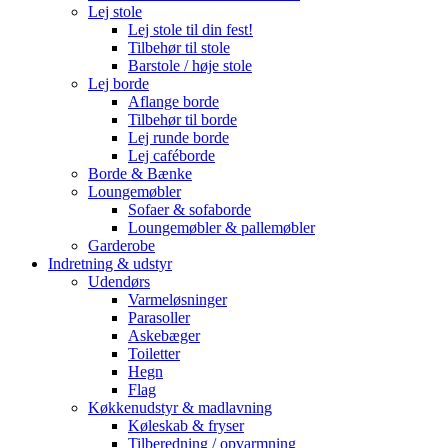
Lej stole
Lej stole til din fest!
Tilbehør til stole
Barstole / høje stole
Lej borde
Aflange borde
Tilbehør til borde
Lej runde borde
Lej caféborde
Borde & Bænke
Loungemøbler
Sofaer & sofaborde
Loungemøbler & pallemøbler
Garderobe
Indretning & udstyr
Udendørs
Varmeløsninger
Parasoller
Askebæger
Toiletter
Hegn
Flag
Køkkenudstyr & madlavning
Køleskab & fryser
Tilberedning / opvarmning