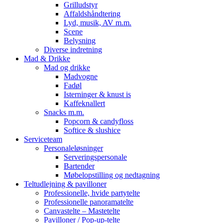
Grilludstyr
Affaldshåndtering
Lyd, musik, AV m.m.
Scene
Belysning
Diverse indretning
Mad & Drikke
Mad og drikke
Madvogne
Fadøl
Isterninger & knust is
Kaffeknallert
Snacks m.m.
Popcorn & candyfloss
Softice & slushice
Serviceteam
Personaleløsninger
Serveringspersonale
Bartender
Møbelopstilling og nedtagning
Teltudlejning & pavilloner
Professionelle, hvide partytelte
Professionelle panoramatelte
Canvastelte – Mastetelte
Pavilloner / Pop-up-telte