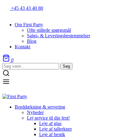
+45 43 43 40 80
Om First Party
Ofte stillede spørgsmål
Salgs- & Leveringsbestemmelser
Blog
Kontakt
0
Søg
Søg
efter:
Borddækning & servering
Nyheder
Lej service til din fest!
Leje af glas
Leje af tallerkner
Leje af bestik