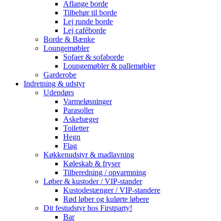
Aflange borde
Tilbehør til borde
Lej runde borde
Lej caféborde
Borde & Bænke
Loungemøbler
Sofaer & sofaborde
Loungemøbler & pallemøbler
Garderobe
Indretning & udstyr
Udendørs
Varmeløsninger
Parasoller
Askebæger
Toiletter
Hegn
Flag
Køkkenudstyr & madlavning
Køleskab & fryser
Tilberedning / opvarmning
Løber & kustoder / VIP-stander
Kustodestænger / VIP-standere
Rød løber og kulørte løbere
Dit festudstyr hos Firstparty!
Bar