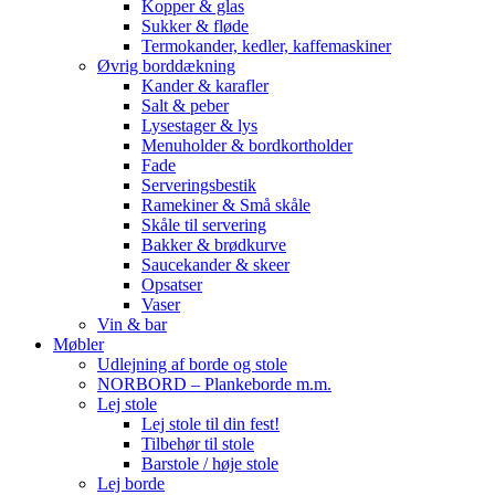
Kopper & glas
Sukker & fløde
Termokander, kedler, kaffemaskiner
Øvrig borddækning
Kander & karafler
Salt & peber
Lysestager & lys
Menuholder & bordkortholder
Fade
Serveringsbestik
Ramekiner & Små skåle
Skåle til servering
Bakker & brødkurve
Saucekander & skeer
Opsatser
Vaser
Vin & bar
Møbler
Udlejning af borde og stole
NORBORD – Plankeborde m.m.
Lej stole
Lej stole til din fest!
Tilbehør til stole
Barstole / høje stole
Lej borde