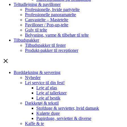
Teltudlejning & pavilloner
Professionelle, hvide partytelte
Professionelle panoramatelte
Canvastelte – Mastetelte
Pavilloner / Pop-up-telte
Gulv til telte
Belysning, varme & tilbehør til telte
Tilbudspakker
Tilbudspakker til fester
Produkt-pakker til receptioner
Borddækning & servering
Nyheder
Lej service til din fest!
Leje af glas
Leje af tallerkner
Leje af bestik
Dækketøj & tekstil
Stofduge & servietter, hvid damask
Kulørte duge
Papirduge, servietter & diverse
Kaffe & te