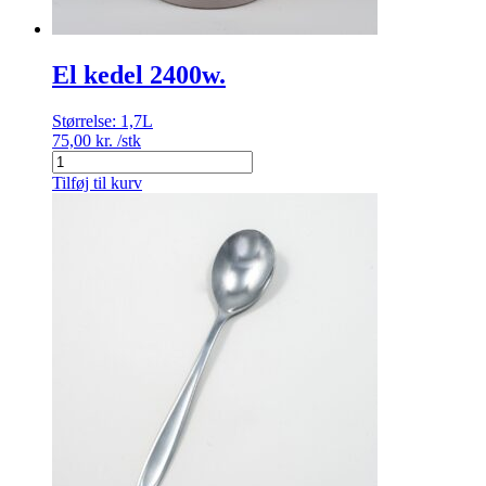
El kedel 2400w.
Størrelse:
1,7L
75,00
kr.
/stk
El
kedel
Tilføj til kurv
2400w.
antal