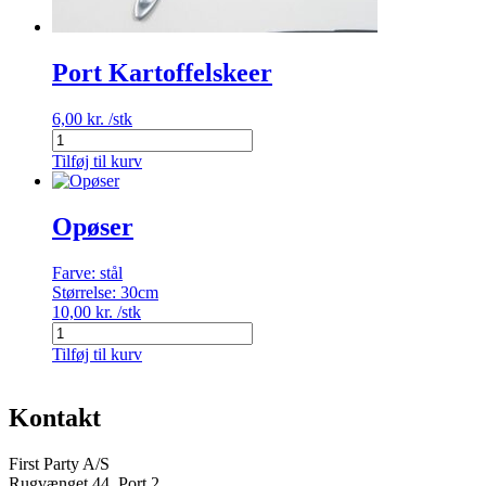
Port Kartoffelskeer
6,00
kr.
/stk
Port
Kartoffelskeer
Tilføj til kurv
antal
Opøser
Farve:
stål
Størrelse:
30cm
10,00
kr.
/stk
Opøser
antal
Tilføj til kurv
Kontakt
First Party A/S
Rugvænget 44, Port 2