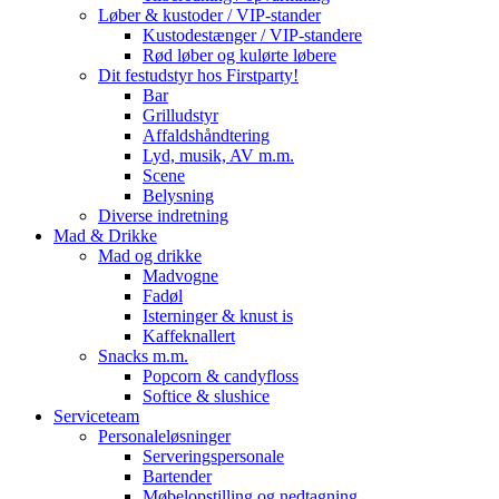
Løber & kustoder / VIP-stander
Kustodestænger / VIP-standere
Rød løber og kulørte løbere
Dit festudstyr hos Firstparty!
Bar
Grilludstyr
Affaldshåndtering
Lyd, musik, AV m.m.
Scene
Belysning
Diverse indretning
Mad & Drikke
Mad og drikke
Madvogne
Fadøl
Isterninger & knust is
Kaffeknallert
Snacks m.m.
Popcorn & candyfloss
Softice & slushice
Serviceteam
Personaleløsninger
Serveringspersonale
Bartender
Møbelopstilling og nedtagning