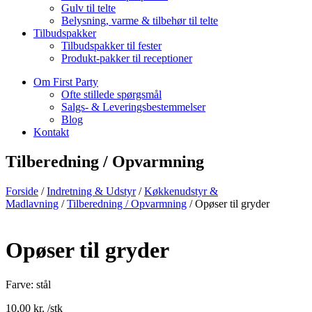
Gulv til telte
Belysning, varme & tilbehør til telte
Tilbudspakker
Tilbudspakker til fester
Produkt-pakker til receptioner
Om First Party
Ofte stillede spørgsmål
Salgs- & Leveringsbestemmelser
Blog
Kontakt
Tilberedning / Opvarmning
Forside
/
Indretning & Udstyr
/
Køkkenudstyr &
Madlavning
/
Tilberedning / Opvarmning
/ Opøser til gryder
Opøser til gryder
Farve:
stål
10,00
kr.
/stk