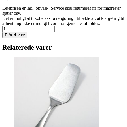
Lejeprisen er inkl. opvask. Service skal returneres fri for madrester,
sjatter osv.
Det er muligt at tilkøbe ekstra rengøring i tilfælde af, at klargøring til
afhentning ikke er muligt hvor arrangementet afholdes.
Opøser
til
Tilføj til kurv
gryder
antal
Relaterede varer