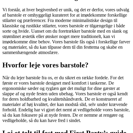
Vi forstår, at hver begivenhed er unik, og det er derfor, vores udvalg
af barstole er omhyggeligt kurateret for at imødekomme forskellige
stilarter og præferencer. Fra moderne minimalistiske design til
klassiske og rustikke stilarter, vores barstole er tilgængelige i både
sorte og hvide. Uanset om du foretrækker barstole med en slank og
strømlinet æstetik eller ønsker noget mere traditionelt, kan vi
imødekomme dine behov. Vores barstole fås også i forskellige farver
og materialer, så du kan tilpasse dem til din festtema og skabe en
sammenhængende atmosfære.
Hvorfor leje vores barstole?
Når du lejer barstole fra os, er du sikret en række fordele. For det
første er vores barstole designet med komfort i tankerne. De
ergonomiske sæder og ryglæn gør det muligt for dine gæster at
slappe af og nyde festen uden ubehag. Vores barstole er også kendt
for deres holdbarhed og kvalitetshåndværk. De er konstrueret af
materialer af høj kvalitet, der kan modstå slid, selv under krævende
forhold. Endelig har vi gjort det nemt at vedligeholde vores barstole,
så du kan fokusere på at nyde festen. De er nemme at rengøre og
vedligeholde, så du kan have fred i sindet.