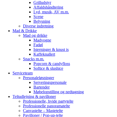
Grilludstyr
Affaldshåndtering
Lyd, musik, AV m.m.
Scene
Belysning
Diverse indretning
Mad & Drikke
Mad og drikke
Madvogne
Fadøl
Isterninger & knust is
Kaffeknallert
Snacks m.m.
Popcorn & candyfloss
Softice & slushice
Serviceteam
Personaleløsninger
Serveringspersonale
Bartender
Møbelopstilling og nedtagning
Teltudlejning & pavilloner
Professionelle, hvide partytelte
Professionelle panoramatelte
Canvastelte – Mastetelte
Pavilloner / Pop-up-telte