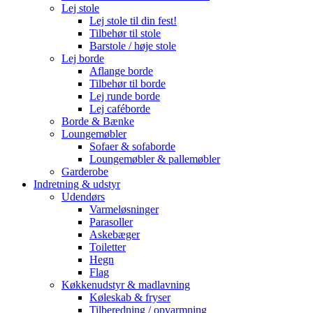
Lej stole
Lej stole til din fest!
Tilbehør til stole
Barstole / høje stole
Lej borde
Aflange borde
Tilbehør til borde
Lej runde borde
Lej caféborde
Borde & Bænke
Loungemøbler
Sofaer & sofaborde
Loungemøbler & pallemøbler
Garderobe
Indretning & udstyr
Udendørs
Varmeløsninger
Parasoller
Askebæger
Toiletter
Hegn
Flag
Køkkenudstyr & madlavning
Køleskab & fryser
Tilberedning / opvarmning