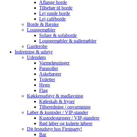
Aflange borde
Tilbehør til borde
Lej runde borde
Lej caféborde
Borde & Bænke
Loungemøbler
Sofaer & sofaborde
Loungemøbler & pallemøbler
Garderobe
Indretning & udstyr
Udendørs
Varmeløsninger
Parasoller
Askebæger
Toiletter
Hegn
Flag
Køkkenudstyr & madlavning
Køleskab & fryser
Tilberedning / opvarmning
Løber & kustoder / VIP-stander
Kustodestænger / VIP-standere
Rød løber og kulørte løbere
Dit festudstyr hos Firstparty!
Bar