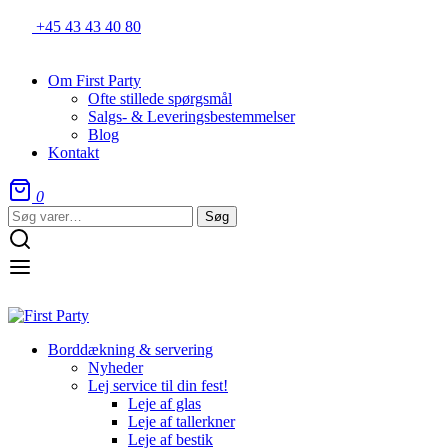
+45 43 43 40 80
Om First Party
Ofte stillede spørgsmål
Salgs- & Leveringsbestemmelser
Blog
Kontakt
0
Søg
Søg
efter:
Borddækning & servering
Nyheder
Lej service til din fest!
Leje af glas
Leje af tallerkner
Leje af bestik