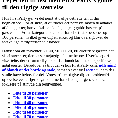
Lej et telt til fest med First Party’s guide
til den rigtige størrelse
Hos First Party gør vi det nemt at vælge det rette telt til din
begivenhed. For at sikre, at du finder det perfekte match til antallet
af dine gæster, har vi skabt en lettilgængelig guide baseret på
gæsteantal. Vores kategorier spænder fra telte til 20 personer op til
100 personer, hvilket giver dig en enkel og klar oversigt over de
forskellige teltstørrelser, vi tilbyder.
Uanset om du forventer 30, 40, 50, 60, 70, 80 eller flere gæster, har
vi teltstørrelser, der passer nøjagtigt til dine behov. Hver kategori
viser telte, der er rummelige nok til at imødekomme dit specifikke
antal gæster. Derudover så tilbyder vi hos First Party også
udlejning
af blandt andet borde og stole
, samt en eventuel
scene
til dem der
skulle have behov for det. Vores mål er at give dig en problemfri
oplevelse ved at fjerne gætterierne fra teltudlejningen, så du kan
fokusere på at nyde din begivenhed.
Telte til 20 personer
Telte til 30 personer
Telte til 40 personer
Telte til 50 personer
Telte til 60 personer
Telte til 70 personer