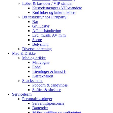
Løber & kustoder / VIP-stander
Kustodestænger / VIP-standere
Rød løber og kulørte løbere
Dit festudstyr hos Firstparty!
Bar
Grilludstyr
Affaldshåndtering
Lyd, musik, AV m.m.
Scene
Belysning
Diverse indretning
Mad & Drikke
Mad og drikke
Madvogne
Fadøl
Isterninger & knust is
Kaffeknallert
Snacks m.m.
Popcorn & candyfloss
Softice & slushice
Serviceteam
Personaleløsninger
Serveringspersonale
Bartender
Møbelopstilling og nedtagning