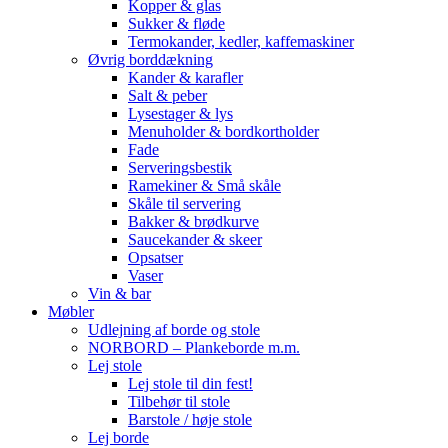
Kopper & glas
Sukker & fløde
Termokander, kedler, kaffemaskiner
Øvrig borddækning
Kander & karafler
Salt & peber
Lysestager & lys
Menuholder & bordkortholder
Fade
Serveringsbestik
Ramekiner & Små skåle
Skåle til servering
Bakker & brødkurve
Saucekander & skeer
Opsatser
Vaser
Vin & bar
Møbler
Udlejning af borde og stole
NORBORD – Plankeborde m.m.
Lej stole
Lej stole til din fest!
Tilbehør til stole
Barstole / høje stole
Lej borde