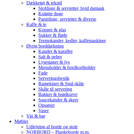
Dækketøj & tekstil
Stofduge & servietter, hvid damask
Kulørte duge
Papirduge, servietter & diverse
Kaffe & te
Kopper & glas
Sukker & fløde
Termokander, kedler, kaffemaskiner
Øvrig borddækning
Kander & karafler
Salt & peber
Lysestager & lys
Menuholder & bordkortholder
Fade
Serveringsbestik
Ramekiner & Små skåle
Skåle til servering
Bakker & brødkurve
Saucekander & skeer
Opsatser
Vaser
Vin & bar
Møbler
Udlejning af borde og stole
NORBORD – Plankeborde m.m.