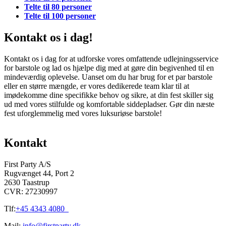
Telte til 80 personer
Telte til 100 personer
Kontakt os i dag!
Kontakt os i dag for at udforske vores omfattende udlejningsservice
for barstole og lad os hjælpe dig med at gøre din begivenhed til en
mindeværdig oplevelse. Uanset om du har brug for et par barstole
eller en større mængde, er vores dedikerede team klar til at
imødekomme dine specifikke behov og sikre, at din fest skiller sig
ud med vores stilfulde og komfortable siddepladser. Gør din næste
fest uforglemmelig med vores luksuriøse barstole!
Kontakt
First Party A/S
Rugvænget 44, Port 2
2630 Taastrup
CVR: 27230997
Tlf:
+45 4343 4080
Mail:
info@firstparty.dk