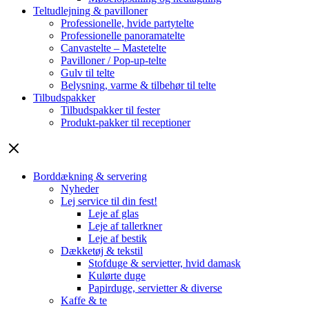
Teltudlejning & pavilloner
Professionelle, hvide partytelte
Professionelle panoramatelte
Canvastelte – Mastetelte
Pavilloner / Pop-up-telte
Gulv til telte
Belysning, varme & tilbehør til telte
Tilbudspakker
Tilbudspakker til fester
Produkt-pakker til receptioner
Borddækning & servering
Nyheder
Lej service til din fest!
Leje af glas
Leje af tallerkner
Leje af bestik
Dækketøj & tekstil
Stofduge & servietter, hvid damask
Kulørte duge
Papirduge, servietter & diverse
Kaffe & te