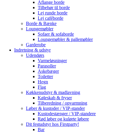
Aflange borde
Tilbehør til borde
Lej runde borde
Lej caféborde
Borde & Bænke
Loungemøbler
Sofaer & sofaborde
Loungemøbler & pallemøbler
Garderobe
Indretning & udstyr
Udendørs
Varmeløsninger
Parasoller
Askebæger
Toiletter
Hegn
Flag
Køkkenudstyr & madlavning
Køleskab & fryser
Tilberedning / opvarmning
Løber & kustoder / VIP-stander
Kustodestænger / VIP-standere
Rød løber og kulørte løbere
Dit festudstyr hos Firstparty!
Bar