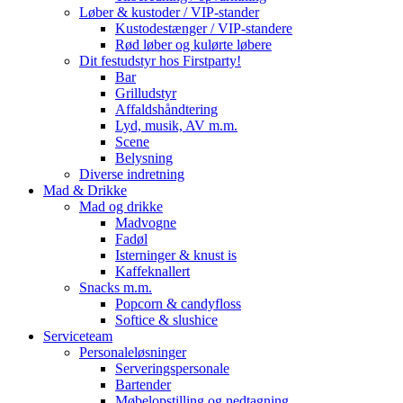
Løber & kustoder / VIP-stander
Kustodestænger / VIP-standere
Rød løber og kulørte løbere
Dit festudstyr hos Firstparty!
Bar
Grilludstyr
Affaldshåndtering
Lyd, musik, AV m.m.
Scene
Belysning
Diverse indretning
Mad & Drikke
Mad og drikke
Madvogne
Fadøl
Isterninger & knust is
Kaffeknallert
Snacks m.m.
Popcorn & candyfloss
Softice & slushice
Serviceteam
Personaleløsninger
Serveringspersonale
Bartender
Møbelopstilling og nedtagning