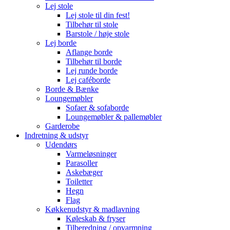
Lej stole
Lej stole til din fest!
Tilbehør til stole
Barstole / høje stole
Lej borde
Aflange borde
Tilbehør til borde
Lej runde borde
Lej caféborde
Borde & Bænke
Loungemøbler
Sofaer & sofaborde
Loungemøbler & pallemøbler
Garderobe
Indretning & udstyr
Udendørs
Varmeløsninger
Parasoller
Askebæger
Toiletter
Hegn
Flag
Køkkenudstyr & madlavning
Køleskab & fryser
Tilberedning / opvarmning