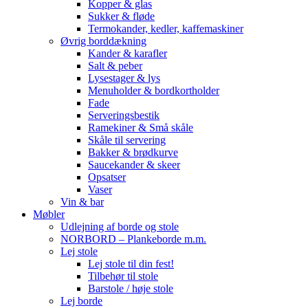
Kopper & glas
Sukker & fløde
Termokander, kedler, kaffemaskiner
Øvrig borddækning
Kander & karafler
Salt & peber
Lysestager & lys
Menuholder & bordkortholder
Fade
Serveringsbestik
Ramekiner & Små skåle
Skåle til servering
Bakker & brødkurve
Saucekander & skeer
Opsatser
Vaser
Vin & bar
Møbler
Udlejning af borde og stole
NORBORD – Plankeborde m.m.
Lej stole
Lej stole til din fest!
Tilbehør til stole
Barstole / høje stole
Lej borde