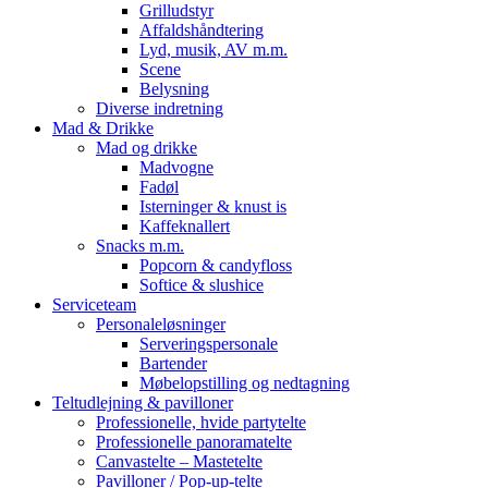
Grilludstyr
Affaldshåndtering
Lyd, musik, AV m.m.
Scene
Belysning
Diverse indretning
Mad & Drikke
Mad og drikke
Madvogne
Fadøl
Isterninger & knust is
Kaffeknallert
Snacks m.m.
Popcorn & candyfloss
Softice & slushice
Serviceteam
Personaleløsninger
Serveringspersonale
Bartender
Møbelopstilling og nedtagning
Teltudlejning & pavilloner
Professionelle, hvide partytelte
Professionelle panoramatelte
Canvastelte – Mastetelte
Pavilloner / Pop-up-telte