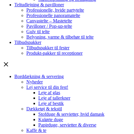
Teltudlejning & pavilloner
Professionelle, hvide partytelte
Professionelle panoramatelte
Canvastelte – Mastetelte
Pavilloner / Pop-up-telte
Gulv til telte
Belysning, varme & tilbehør til telte
Tilbudspakker
Tilbudspakker til fester
Produkt-pakker til receptioner
Borddækning & servering
Nyheder
Lej service til din fest!
Leje af glas
Leje af tallerkner
Leje af bestik
Dækketøj & tekstil
Stofduge & servietter, hvid damask
Kulørte duge
Papirduge, servietter & diverse
Kaffe & te