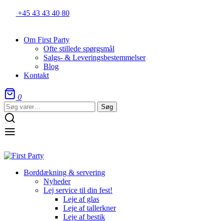
+45 43 43 40 80
Om First Party
Ofte stillede spørgsmål
Salgs- & Leveringsbestemmelser
Blog
Kontakt
0
Søg
Søg
efter:
Borddækning & servering
Nyheder
Lej service til din fest!
Leje af glas
Leje af tallerkner
Leje af bestik