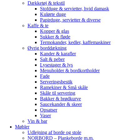
Dækketøj & tekstil
Stofduge & servietter, hvid damask
Kulørte duge
Papirduge, servietter & diverse
Kaffe & te
Kopper & glas
Sukker & fløde
Termokander, kedler, kaffemaskiner
Øvrig borddækning
Kander & karafler
Salt & peber
Lysestager & lys
Menuholder & bordkortholder
Fade
Serveringsbestik
Ramekiner & Små skåle
Skåle til servering
Bakker & brødkurve
Saucekander & skeer
Opsatser
Vaser
Vin & bar
Møbler
Udlejning af borde og stole
NORBORD – Plankeborde m.m.