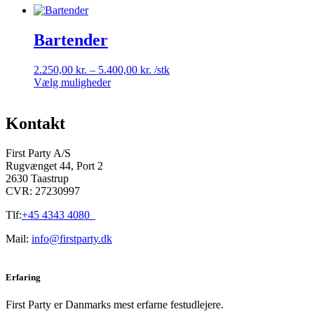
Bartender
Prisinterval:
2.250,00
kr.
–
5.400,00
kr.
/stk
Dette
2.250,00 kr.
Vælg muligheder
vare
til
har
5.400,00 kr.
flere
Kontakt
varianter.
Mulighederne
First Party A/S
kan
Rugvænget 44, Port 2
vælges
2630 Taastrup
på
CVR: 27230997
varesiden
Tlf:
+45 4343 4080
Mail:
info@firstparty.dk
Erfaring
First Party er Danmarks mest erfarne festudlejere.