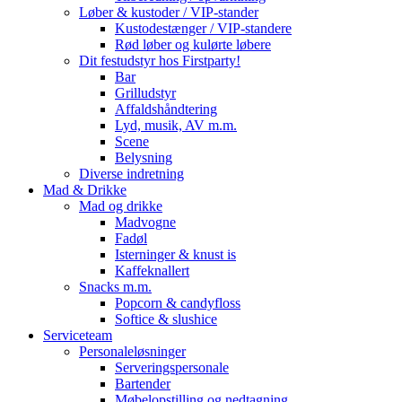
Løber & kustoder / VIP-stander
Kustodestænger / VIP-standere
Rød løber og kulørte løbere
Dit festudstyr hos Firstparty!
Bar
Grilludstyr
Affaldshåndtering
Lyd, musik, AV m.m.
Scene
Belysning
Diverse indretning
Mad & Drikke
Mad og drikke
Madvogne
Fadøl
Isterninger & knust is
Kaffeknallert
Snacks m.m.
Popcorn & candyfloss
Softice & slushice
Serviceteam
Personaleløsninger
Serveringspersonale
Bartender
Møbelopstilling og nedtagning