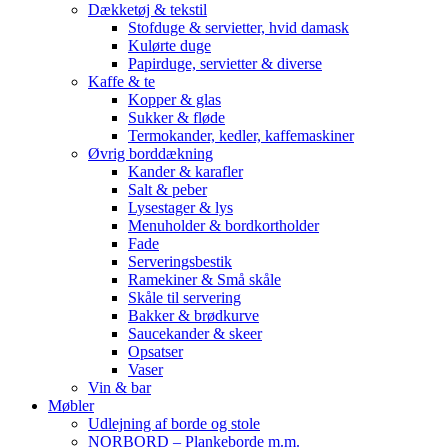
Dækketøj & tekstil
Stofduge & servietter, hvid damask
Kulørte duge
Papirduge, servietter & diverse
Kaffe & te
Kopper & glas
Sukker & fløde
Termokander, kedler, kaffemaskiner
Øvrig borddækning
Kander & karafler
Salt & peber
Lysestager & lys
Menuholder & bordkortholder
Fade
Serveringsbestik
Ramekiner & Små skåle
Skåle til servering
Bakker & brødkurve
Saucekander & skeer
Opsatser
Vaser
Vin & bar
Møbler
Udlejning af borde og stole
NORBORD – Plankeborde m.m.