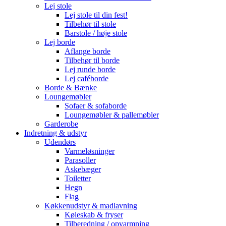
Lej stole
Lej stole til din fest!
Tilbehør til stole
Barstole / høje stole
Lej borde
Aflange borde
Tilbehør til borde
Lej runde borde
Lej caféborde
Borde & Bænke
Loungemøbler
Sofaer & sofaborde
Loungemøbler & pallemøbler
Garderobe
Indretning & udstyr
Udendørs
Varmeløsninger
Parasoller
Askebæger
Toiletter
Hegn
Flag
Køkkenudstyr & madlavning
Køleskab & fryser
Tilberedning / opvarmning