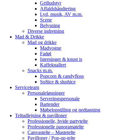
Grilludstyr
Affaldshåndtering
Lyd, musik, AV m.m.
Scene
Belysning
Diverse indretning
Mad & Drikke
Mad og drikke
Madvogne
Fadøl
Isterninger & knust is
Kaffeknallert
Snacks m.m.
Popcorn & candyfloss
Softice & slushice
Serviceteam
Personaleløsninger
Serveringspersonale
Bartender
Møbelopstilling og nedtagning
Teltudlejning & pavilloner
Professionelle, hvide partytelte
Professionelle panoramatelte
Canvastelte – Mastetelte
Pavilloner / Pop-up-telte