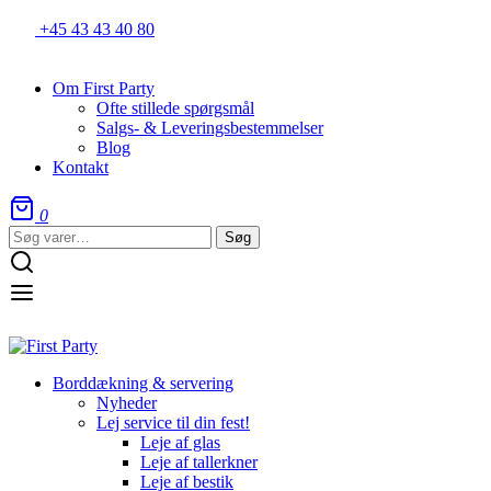
+45 43 43 40 80
Om First Party
Ofte stillede spørgsmål
Salgs- & Leveringsbestemmelser
Blog
Kontakt
0
Søg
Søg
efter:
Borddækning & servering
Nyheder
Lej service til din fest!
Leje af glas
Leje af tallerkner
Leje af bestik