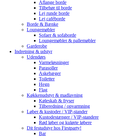
Aflange borde
Tilbehør til borde
Lej runde borde
Lej caféborde
Borde & Bænke
Loungemøbler
Sofaer & sofaborde
Loungemøbler & pallemøbler
Garderobe
Indretning & udstyr
Udendørs
Varmeløsninger
Parasoller
Askebæger
Toiletter
Hegn
Flag
Køkkenudstyr & madlavning
Køleskab & fryser
Tilberedning / opvarmning
Løber & kustoder / VIP-stander
Kustodestænger / VIP-standere
Rød løber og kulørte løbere
Dit festudstyr hos Firstparty!
Bar