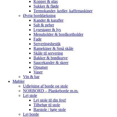
Kopper & glas
Sukker & fløde
Termokander, kedler, kaffemaskiner
Øvrig borddækning
Kander & karafler
Salt & peber
Lysestager & lys
Menuholder & bordkortholder
Fade
Serveringsbestik
Ramekiner & Små skåle
Skåle til servering
Bakker & brødkurve
Saucekander & skeer
Opsatser
Vaser
Vin & bar
Møbler
Udlejning af borde og stole
NORBORD – Plankeborde m.m.
Lej stole
Lej stole til din fest!
Tilbehør til stole
Barstole / høje stole
Lej borde