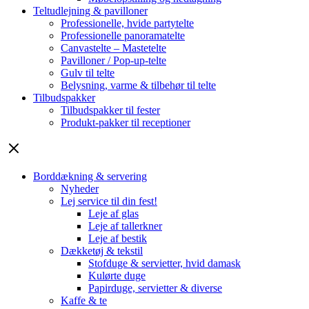
Teltudlejning & pavilloner
Professionelle, hvide partytelte
Professionelle panoramatelte
Canvastelte – Mastetelte
Pavilloner / Pop-up-telte
Gulv til telte
Belysning, varme & tilbehør til telte
Tilbudspakker
Tilbudspakker til fester
Produkt-pakker til receptioner
Borddækning & servering
Nyheder
Lej service til din fest!
Leje af glas
Leje af tallerkner
Leje af bestik
Dækketøj & tekstil
Stofduge & servietter, hvid damask
Kulørte duge
Papirduge, servietter & diverse
Kaffe & te