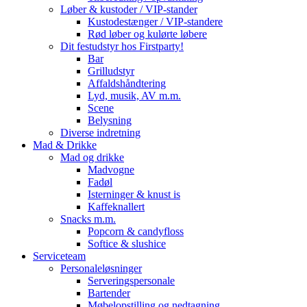
Løber & kustoder / VIP-stander
Kustodestænger / VIP-standere
Rød løber og kulørte løbere
Dit festudstyr hos Firstparty!
Bar
Grilludstyr
Affaldshåndtering
Lyd, musik, AV m.m.
Scene
Belysning
Diverse indretning
Mad & Drikke
Mad og drikke
Madvogne
Fadøl
Isterninger & knust is
Kaffeknallert
Snacks m.m.
Popcorn & candyfloss
Softice & slushice
Serviceteam
Personaleløsninger
Serveringspersonale
Bartender
Møbelopstilling og nedtagning