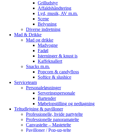
Grilludstyr
Affaldshåndtering
Lyd, musik, AV m.m.
Scene
Belysning
Diverse indretning
Mad & Drikke
Mad og drikke
Madvogne
Fadøl
Isterninger & knust is
Kaffeknallert
Snacks m.m.
Popcorn & candyfloss
Softice & slushice
Serviceteam
Personaleløsninger
Serveringspersonale
Bartender
Møbelopstilling og nedtagning
Teltudlejning & pavilloner
Professionelle, hvide partytelte
Professionelle panoramatelte
Canvastelte – Mastetelte
Pavilloner / Pop-up-telte