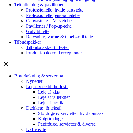
Teltudlejning & pavilloner
Professionelle, hvide partytelte
Professionelle panoramatelte
Canvastelte – Mastetelte
Pavilloner / Pop-up-telte
Gulv til telte
Belysning, varme & tilbehør til telte
Tilbudspakker
Tilbudspakker til fester
Produkt-pakker til receptioner
Borddækning & servering
Nyheder
Lej service til din fest!
Leje af glas
Leje af tallerkner
Leje af bestik
Dækketøj & tekstil
Stofduge & servietter, hvid damask
Kulørte duge
Papirduge, servietter & diverse
Kaffe & te