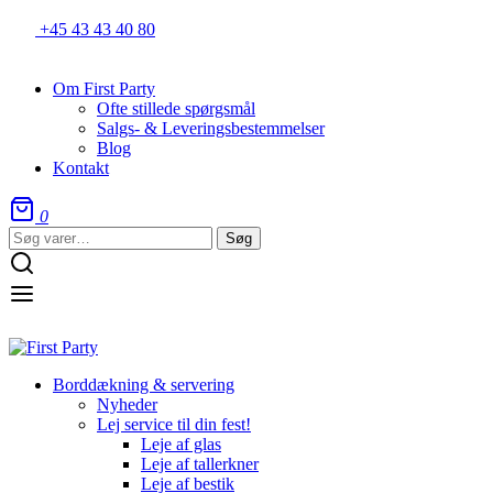
+45 43 43 40 80
Om First Party
Ofte stillede spørgsmål
Salgs- & Leveringsbestemmelser
Blog
Kontakt
0
Søg
Søg
efter:
Borddækning & servering
Nyheder
Lej service til din fest!
Leje af glas
Leje af tallerkner
Leje af bestik