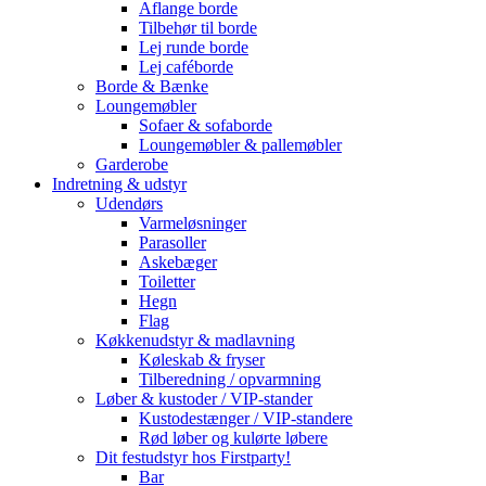
Aflange borde
Tilbehør til borde
Lej runde borde
Lej caféborde
Borde & Bænke
Loungemøbler
Sofaer & sofaborde
Loungemøbler & pallemøbler
Garderobe
Indretning & udstyr
Udendørs
Varmeløsninger
Parasoller
Askebæger
Toiletter
Hegn
Flag
Køkkenudstyr & madlavning
Køleskab & fryser
Tilberedning / opvarmning
Løber & kustoder / VIP-stander
Kustodestænger / VIP-standere
Rød løber og kulørte løbere
Dit festudstyr hos Firstparty!
Bar