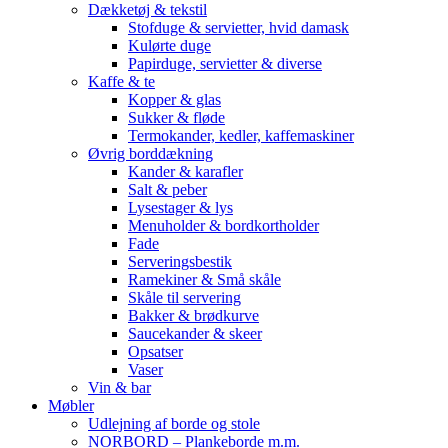
Dækketøj & tekstil
Stofduge & servietter, hvid damask
Kulørte duge
Papirduge, servietter & diverse
Kaffe & te
Kopper & glas
Sukker & fløde
Termokander, kedler, kaffemaskiner
Øvrig borddækning
Kander & karafler
Salt & peber
Lysestager & lys
Menuholder & bordkortholder
Fade
Serveringsbestik
Ramekiner & Små skåle
Skåle til servering
Bakker & brødkurve
Saucekander & skeer
Opsatser
Vaser
Vin & bar
Møbler
Udlejning af borde og stole
NORBORD – Plankeborde m.m.