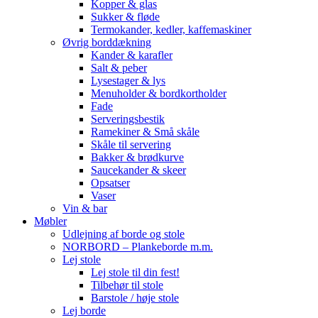
Kopper & glas
Sukker & fløde
Termokander, kedler, kaffemaskiner
Øvrig borddækning
Kander & karafler
Salt & peber
Lysestager & lys
Menuholder & bordkortholder
Fade
Serveringsbestik
Ramekiner & Små skåle
Skåle til servering
Bakker & brødkurve
Saucekander & skeer
Opsatser
Vaser
Vin & bar
Møbler
Udlejning af borde og stole
NORBORD – Plankeborde m.m.
Lej stole
Lej stole til din fest!
Tilbehør til stole
Barstole / høje stole
Lej borde