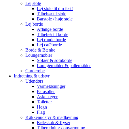
Lej stole
Lej stole til din fest!
Tilbehør til stole
Barstole / høje stole
Lej borde
Aflange borde
Tilbehør til borde
Lej runde borde
Lej caféborde
Borde & Bænke
Loungemøbler
Sofaer & sofaborde
Loungemøbler & pallemøbler
Garderobe
Indretning & udstyr
Udendørs
Varmeløsninger
Parasoller
Askebæger
Toiletter
Hegn
Flag
Køkkenudstyr & madlavning
Køleskab & fryser
Tilberedning / opvarmning