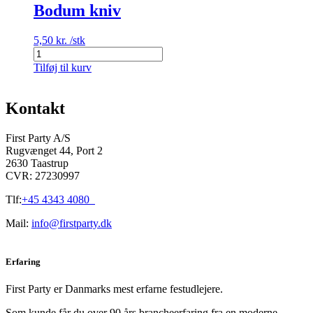
Bodum kniv
5,50
kr.
/stk
Bodum
kniv
Tilføj til kurv
antal
Kontakt
First Party A/S
Rugvænget 44, Port 2
2630 Taastrup
CVR: 27230997
Tlf:
+45 4343 4080
Mail:
info@firstparty.dk
Erfaring
First Party er Danmarks mest erfarne festudlejere.
Som kunde får du over 90 års brancheerfaring fra en moderne