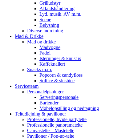
Grilludstyr
Affaldshåndtering
Lyd, musik, AV m.m.
Scene
Belysning
Diverse indretning
Mad & Drikke
Mad og drikke
Madvogne
Fadøl
Isterninger & knust is
Kaffeknallert
Snacks m.m.
Popcorn & candyfloss
Softice & slushice
Serviceteam
Personaleløsninger
Serveringspersonale
Bartender
Møbelopstilling og nedtagning
Teltudlejning & pavilloner
Professionelle, hvide partytelte
Professionelle panoramatelte
Canvastelte – Mastetelte
Pavilloner / Pop-up-telte