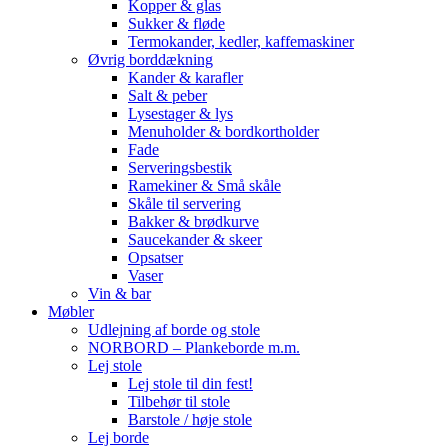
Kopper & glas
Sukker & fløde
Termokander, kedler, kaffemaskiner
Øvrig borddækning
Kander & karafler
Salt & peber
Lysestager & lys
Menuholder & bordkortholder
Fade
Serveringsbestik
Ramekiner & Små skåle
Skåle til servering
Bakker & brødkurve
Saucekander & skeer
Opsatser
Vaser
Vin & bar
Møbler
Udlejning af borde og stole
NORBORD – Plankeborde m.m.
Lej stole
Lej stole til din fest!
Tilbehør til stole
Barstole / høje stole
Lej borde