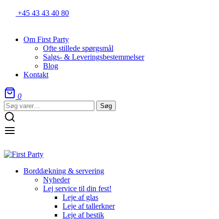
+45 43 43 40 80
Om First Party
Ofte stillede spørgsmål
Salgs- & Leveringsbestemmelser
Blog
Kontakt
0
Søg
Søg
efter:
Borddækning & servering
Nyheder
Lej service til din fest!
Leje af glas
Leje af tallerkner
Leje af bestik