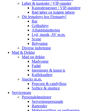
Løber & kustoder / VIP-stander
Kustodestænger / VIP-standere
Rød løber og kulørte løbere
Dit festudstyr hos Firstparty!
Bar
Grilludstyr
Affaldshåndtering
Lyd, musik, AV m.m.
Scene
Belysning
Diverse indretning
Mad & Drikke
Mad og drikke
Madvogne
Fadøl
Isterninger & knust is
Kaffeknallert
Snacks m.m.
Popcorn & candyfloss
Softice & slushice
Serviceteam
Personaleløsninger
Serveringspersonale
Bartender
Møbelopstilling og nedtagning