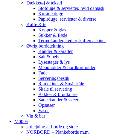
Dækketøj & tekstil
Stofduge & servietter, hvid damask
Kulørte duge
Papirduge, servietter & diverse
Kaffe & te
Kopper & glas
Sukker & fløde
Termokander, kedler, kaffemaskiner
Øvrig borddækning
Kander & karafler
Salt & peber
Lysestager & lys
Menuholder & bordkortholder
Fade
Serveringsbestik
Ramekiner & Små skåle
Skåle til servering
Bakker & brødkurve
Saucekander & skeer
Opsatser
Vaser
Vin & bar
Møbler
Udlejning af borde og stole
NORBORD – Plankeborde m.m.