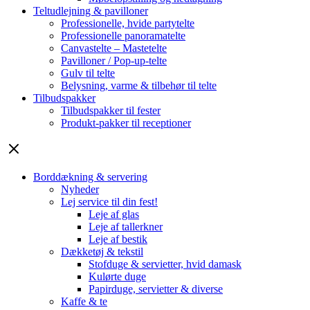
Teltudlejning & pavilloner
Professionelle, hvide partytelte
Professionelle panoramatelte
Canvastelte – Mastetelte
Pavilloner / Pop-up-telte
Gulv til telte
Belysning, varme & tilbehør til telte
Tilbudspakker
Tilbudspakker til fester
Produkt-pakker til receptioner
Borddækning & servering
Nyheder
Lej service til din fest!
Leje af glas
Leje af tallerkner
Leje af bestik
Dækketøj & tekstil
Stofduge & servietter, hvid damask
Kulørte duge
Papirduge, servietter & diverse
Kaffe & te