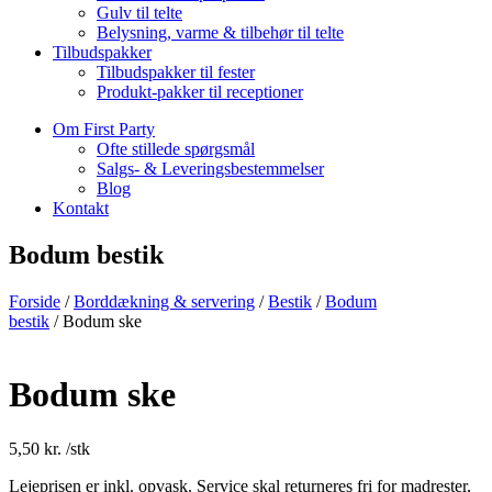
Gulv til telte
Belysning, varme & tilbehør til telte
Tilbudspakker
Tilbudspakker til fester
Produkt-pakker til receptioner
Om First Party
Ofte stillede spørgsmål
Salgs- & Leveringsbestemmelser
Blog
Kontakt
Bodum bestik
Forside
/
Borddækning & servering
/
Bestik
/
Bodum
bestik
/ Bodum ske
Bodum ske
5,50
kr.
/stk
Lejeprisen er inkl. opvask. Service skal returneres fri for madrester,