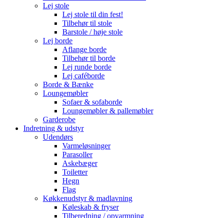
Lej stole
Lej stole til din fest!
Tilbehør til stole
Barstole / høje stole
Lej borde
Aflange borde
Tilbehør til borde
Lej runde borde
Lej caféborde
Borde & Bænke
Loungemøbler
Sofaer & sofaborde
Loungemøbler & pallemøbler
Garderobe
Indretning & udstyr
Udendørs
Varmeløsninger
Parasoller
Askebæger
Toiletter
Hegn
Flag
Køkkenudstyr & madlavning
Køleskab & fryser
Tilberedning / opvarmning