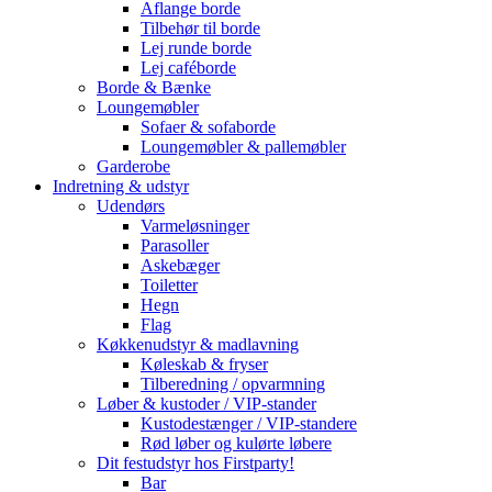
Aflange borde
Tilbehør til borde
Lej runde borde
Lej caféborde
Borde & Bænke
Loungemøbler
Sofaer & sofaborde
Loungemøbler & pallemøbler
Garderobe
Indretning & udstyr
Udendørs
Varmeløsninger
Parasoller
Askebæger
Toiletter
Hegn
Flag
Køkkenudstyr & madlavning
Køleskab & fryser
Tilberedning / opvarmning
Løber & kustoder / VIP-stander
Kustodestænger / VIP-standere
Rød løber og kulørte løbere
Dit festudstyr hos Firstparty!
Bar