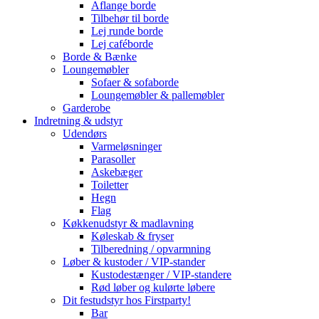
Aflange borde
Tilbehør til borde
Lej runde borde
Lej caféborde
Borde & Bænke
Loungemøbler
Sofaer & sofaborde
Loungemøbler & pallemøbler
Garderobe
Indretning & udstyr
Udendørs
Varmeløsninger
Parasoller
Askebæger
Toiletter
Hegn
Flag
Køkkenudstyr & madlavning
Køleskab & fryser
Tilberedning / opvarmning
Løber & kustoder / VIP-stander
Kustodestænger / VIP-standere
Rød løber og kulørte løbere
Dit festudstyr hos Firstparty!
Bar