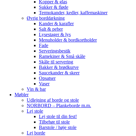
Kopper & glas
Sukker & fløde
Termokander, kedler, kaffemaskiner
Øvrig borddækning
Kander & karafler
Salt & peber
Lysestager & lys
Menuholder & bordkortholder
Fade
Serveringsbestik
Ramekiner & Små skåle
Skåle til servering
Bakker & brødkurve
Saucekander & skeer
Opsatser
Vaser
Vin & bar
Møbler
Udlejning af borde og stole
NORBORD – Plankeborde m.m.
Lej stole
Lej stole til din fest!
Tilbehør til stole
Barstole / høje stole
Lej borde