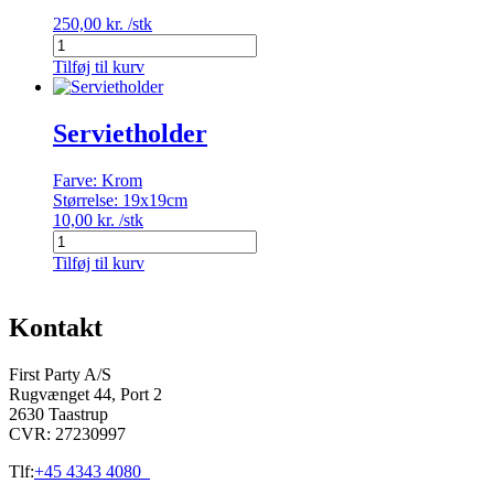
250,00
kr.
/stk
Rulledug,
1,20x50m
Tilføj til kurv
hvid
antal
Servietholder
Farve:
Krom
Størrelse:
19x19cm
10,00
kr.
/stk
Servietholder
antal
Tilføj til kurv
Kontakt
First Party A/S
Rugvænget 44, Port 2
2630 Taastrup
CVR: 27230997
Tlf:
+45 4343 4080