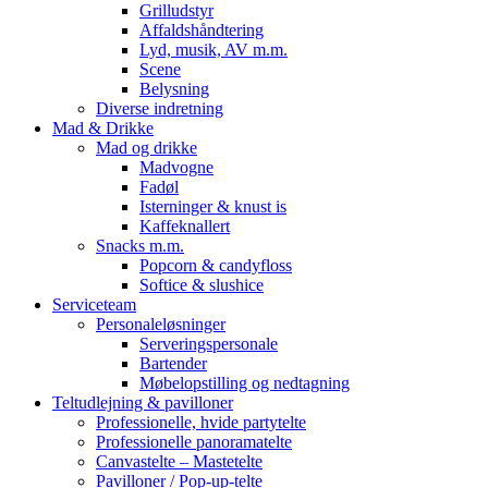
Grilludstyr
Affaldshåndtering
Lyd, musik, AV m.m.
Scene
Belysning
Diverse indretning
Mad & Drikke
Mad og drikke
Madvogne
Fadøl
Isterninger & knust is
Kaffeknallert
Snacks m.m.
Popcorn & candyfloss
Softice & slushice
Serviceteam
Personaleløsninger
Serveringspersonale
Bartender
Møbelopstilling og nedtagning
Teltudlejning & pavilloner
Professionelle, hvide partytelte
Professionelle panoramatelte
Canvastelte – Mastetelte
Pavilloner / Pop-up-telte