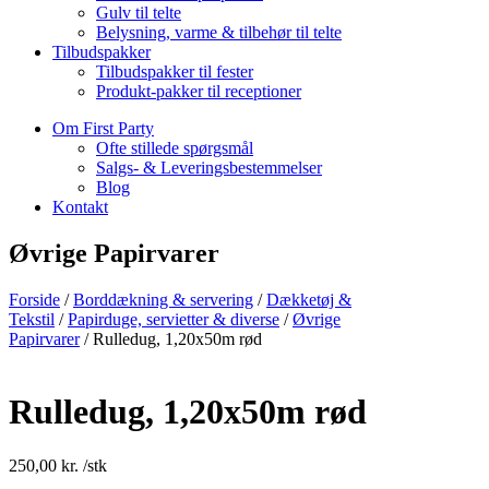
Gulv til telte
Belysning, varme & tilbehør til telte
Tilbudspakker
Tilbudspakker til fester
Produkt-pakker til receptioner
Om First Party
Ofte stillede spørgsmål
Salgs- & Leveringsbestemmelser
Blog
Kontakt
Øvrige Papirvarer
Forside
/
Borddækning & servering
/
Dækketøj &
Tekstil
/
Papirduge, servietter & diverse
/
Øvrige
Papirvarer
/ Rulledug, 1,20x50m rød
Rulledug, 1,20x50m rød
250,00
kr.
/stk