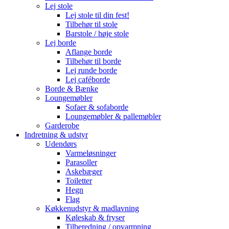
Lej stole
Lej stole til din fest!
Tilbehør til stole
Barstole / høje stole
Lej borde
Aflange borde
Tilbehør til borde
Lej runde borde
Lej caféborde
Borde & Bænke
Loungemøbler
Sofaer & sofaborde
Loungemøbler & pallemøbler
Garderobe
Indretning & udstyr
Udendørs
Varmeløsninger
Parasoller
Askebæger
Toiletter
Hegn
Flag
Køkkenudstyr & madlavning
Køleskab & fryser
Tilberedning / opvarmning