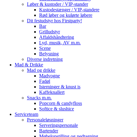
Løber & kustoder / VIP-stander
Kustodestænger / VIP-standere
Rød løber og kulørte løbere
Dit festudstyr hos Firstparty!
Bar
Grilludstyr
Affaldshåndtering
Lyd, musik, AV m.m.
Scene
Belysning
Diverse indretning
Mad & Drikke
Mad og drikke
Madvogne
Fadøl
Isterninger & knust is
Kaffeknallert
Snacks m.m.
Popcorn & candyfloss
Softice & slushice
Serviceteam
Personaleløsninger
Serveringspersonale
Bartender
Møbelopstilling og nedtagning