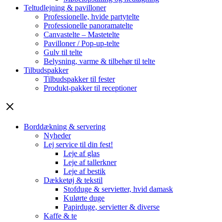
Teltudlejning & pavilloner
Professionelle, hvide partytelte
Professionelle panoramatelte
Canvastelte – Mastetelte
Pavilloner / Pop-up-telte
Gulv til telte
Belysning, varme & tilbehør til telte
Tilbudspakker
Tilbudspakker til fester
Produkt-pakker til receptioner
Borddækning & servering
Nyheder
Lej service til din fest!
Leje af glas
Leje af tallerkner
Leje af bestik
Dækketøj & tekstil
Stofduge & servietter, hvid damask
Kulørte duge
Papirduge, servietter & diverse
Kaffe & te