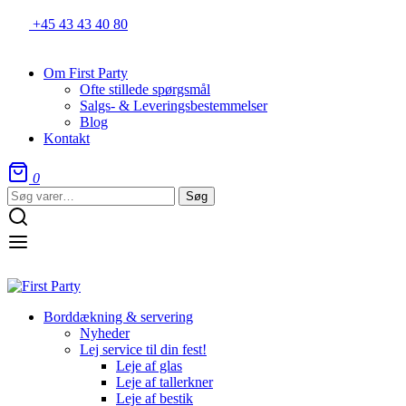
+45 43 43 40 80
Om First Party
Ofte stillede spørgsmål
Salgs- & Leveringsbestemmelser
Blog
Kontakt
0
Søg
Søg
efter:
Borddækning & servering
Nyheder
Lej service til din fest!
Leje af glas
Leje af tallerkner
Leje af bestik