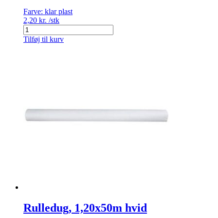
Farve:
klar plast
2,20
kr.
/stk
Dugholder
antal
Tilføj til kurv
Rulledug, 1,20x50m hvid