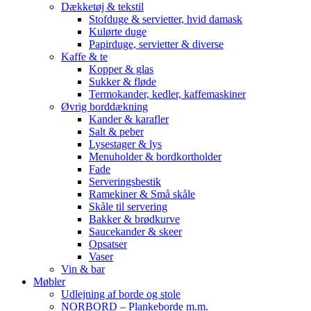
Dækketøj & tekstil
Stofduge & servietter, hvid damask
Kulørte duge
Papirduge, servietter & diverse
Kaffe & te
Kopper & glas
Sukker & fløde
Termokander, kedler, kaffemaskiner
Øvrig borddækning
Kander & karafler
Salt & peber
Lysestager & lys
Menuholder & bordkortholder
Fade
Serveringsbestik
Ramekiner & Små skåle
Skåle til servering
Bakker & brødkurve
Saucekander & skeer
Opsatser
Vaser
Vin & bar
Møbler
Udlejning af borde og stole
NORBORD – Plankeborde m.m.