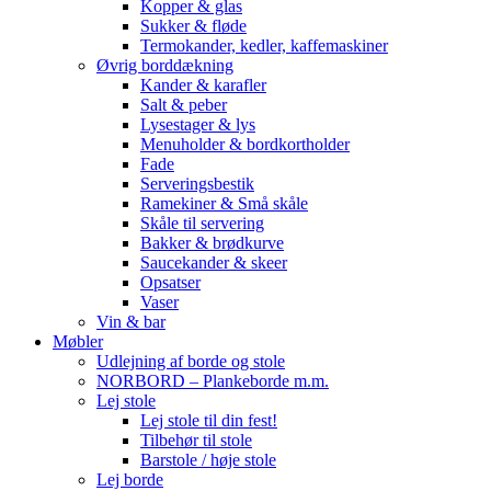
Kopper & glas
Sukker & fløde
Termokander, kedler, kaffemaskiner
Øvrig borddækning
Kander & karafler
Salt & peber
Lysestager & lys
Menuholder & bordkortholder
Fade
Serveringsbestik
Ramekiner & Små skåle
Skåle til servering
Bakker & brødkurve
Saucekander & skeer
Opsatser
Vaser
Vin & bar
Møbler
Udlejning af borde og stole
NORBORD – Plankeborde m.m.
Lej stole
Lej stole til din fest!
Tilbehør til stole
Barstole / høje stole
Lej borde