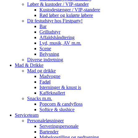
Løber & kustoder / VIP-stander
Kustodestænger / VIP-standere
Rød løber og kulørte løbere
Dit festudstyr hos Firstparty!
Bar
Grilludstyr
Affaldshåndtering
Lyd, musik, AV m.m.
Scene
Belysning
Diverse indretning
Mad & Drikke
Mad og drikke
Madvogne
Fadøl
Isterninger & knust is
Kaffeknallert
Snacks m.m.
Popcorn & candyfloss
Softice & slushice
Serviceteam
Personaleløsninger
Serveringspersonale
Bartender
Møbelopstilling og nedtagning