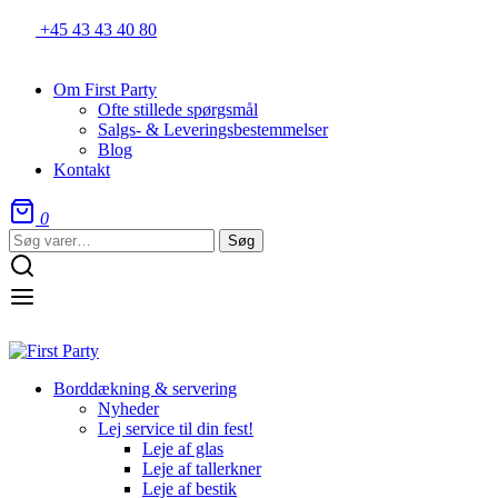
+45 43 43 40 80
Om First Party
Ofte stillede spørgsmål
Salgs- & Leveringsbestemmelser
Blog
Kontakt
0
Søg
Søg
efter:
Borddækning & servering
Nyheder
Lej service til din fest!
Leje af glas
Leje af tallerkner
Leje af bestik