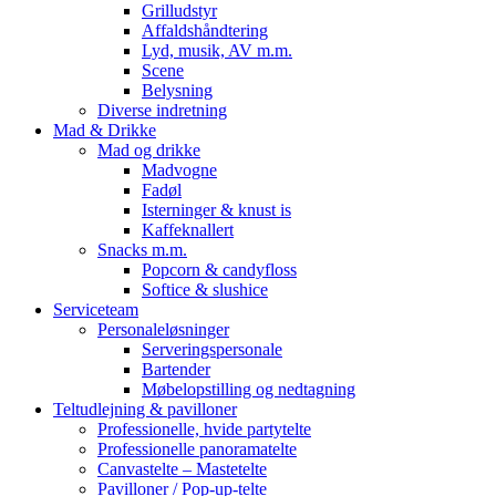
Grilludstyr
Affaldshåndtering
Lyd, musik, AV m.m.
Scene
Belysning
Diverse indretning
Mad & Drikke
Mad og drikke
Madvogne
Fadøl
Isterninger & knust is
Kaffeknallert
Snacks m.m.
Popcorn & candyfloss
Softice & slushice
Serviceteam
Personaleløsninger
Serveringspersonale
Bartender
Møbelopstilling og nedtagning
Teltudlejning & pavilloner
Professionelle, hvide partytelte
Professionelle panoramatelte
Canvastelte – Mastetelte
Pavilloner / Pop-up-telte