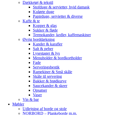
Dækketøj & tekstil
Stofduge & servietter, hvid damask
Kulørte duge
Papirduge, servietter & diverse
Kaffe & te
Kopper & glas
Sukker & fløde
Termokander, kedler, kaffemaskiner
Øvrig borddækning
Kander & karafler
Salt & peber
Lysestager & lys
Menuholder & bordkortholder
Fade
Serveringsbestik
Ramekiner & Små skåle
Skåle til servering
Bakker & brødkurve
Saucekander & skeer
Opsatser
Vaser
Vin & bar
Møbler
Udlejning af borde og stole
NORBORD – Plankeborde m.m.