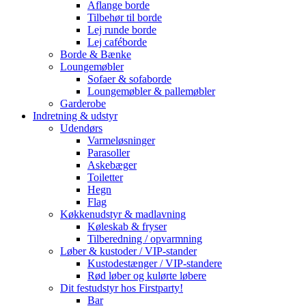
Aflange borde
Tilbehør til borde
Lej runde borde
Lej caféborde
Borde & Bænke
Loungemøbler
Sofaer & sofaborde
Loungemøbler & pallemøbler
Garderobe
Indretning & udstyr
Udendørs
Varmeløsninger
Parasoller
Askebæger
Toiletter
Hegn
Flag
Køkkenudstyr & madlavning
Køleskab & fryser
Tilberedning / opvarmning
Løber & kustoder / VIP-stander
Kustodestænger / VIP-standere
Rød løber og kulørte løbere
Dit festudstyr hos Firstparty!
Bar