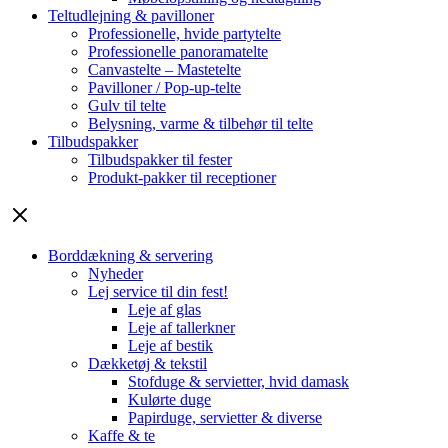
Teltudlejning & pavilloner
Professionelle, hvide partytelte
Professionelle panoramatelte
Canvastelte – Mastetelte
Pavilloner / Pop-up-telte
Gulv til telte
Belysning, varme & tilbehør til telte
Tilbudspakker
Tilbudspakker til fester
Produkt-pakker til receptioner
Borddækning & servering
Nyheder
Lej service til din fest!
Leje af glas
Leje af tallerkner
Leje af bestik
Dækketøj & tekstil
Stofduge & servietter, hvid damask
Kulørte duge
Papirduge, servietter & diverse
Kaffe & te