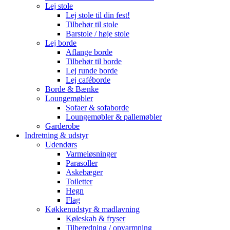
Lej stole
Lej stole til din fest!
Tilbehør til stole
Barstole / høje stole
Lej borde
Aflange borde
Tilbehør til borde
Lej runde borde
Lej caféborde
Borde & Bænke
Loungemøbler
Sofaer & sofaborde
Loungemøbler & pallemøbler
Garderobe
Indretning & udstyr
Udendørs
Varmeløsninger
Parasoller
Askebæger
Toiletter
Hegn
Flag
Køkkenudstyr & madlavning
Køleskab & fryser
Tilberedning / opvarmning