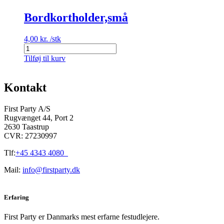
Bordkortholder,små
4,00
kr.
/stk
Bordkortholder,små
antal
Tilføj til kurv
Kontakt
First Party A/S
Rugvænget 44, Port 2
2630 Taastrup
CVR: 27230997
Tlf:
+45 4343 4080
Mail:
info@firstparty.dk
Erfaring
First Party er Danmarks mest erfarne festudlejere.