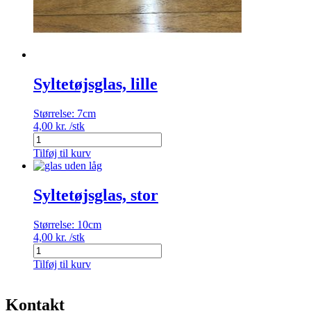
Syltetøjsglas, lille
Størrelse:
7cm
4,00
kr.
/stk
Syltetøjsglas,
lille
Tilføj til kurv
antal
Syltetøjsglas, stor
Størrelse:
10cm
4,00
kr.
/stk
Syltetøjsglas,
stor
Tilføj til kurv
antal
Kontakt