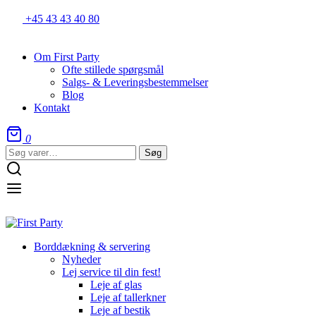
+45 43 43 40 80
Om First Party
Ofte stillede spørgsmål
Salgs- & Leveringsbestemmelser
Blog
Kontakt
0
Søg
Søg
efter:
Borddækning & servering
Nyheder
Lej service til din fest!
Leje af glas
Leje af tallerkner
Leje af bestik