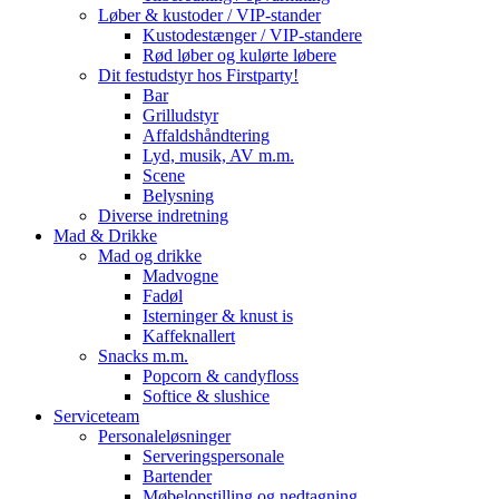
Løber & kustoder / VIP-stander
Kustodestænger / VIP-standere
Rød løber og kulørte løbere
Dit festudstyr hos Firstparty!
Bar
Grilludstyr
Affaldshåndtering
Lyd, musik, AV m.m.
Scene
Belysning
Diverse indretning
Mad & Drikke
Mad og drikke
Madvogne
Fadøl
Isterninger & knust is
Kaffeknallert
Snacks m.m.
Popcorn & candyfloss
Softice & slushice
Serviceteam
Personaleløsninger
Serveringspersonale
Bartender
Møbelopstilling og nedtagning