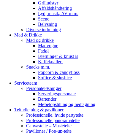
Grilludstyr
Affaldshåndtering
Lyd, musik, AV m.m.
Scene
Belysning
Diverse indretning
Mad & Drikke
Mad og drikke
Madvogne
Fadøl
Isterninger & knust is
Kaffeknallert
Snacks m.m.
Popcorn & candyfloss
Softice & slushice
Serviceteam
Personaleløsninger
Serveringspersonale
Bartender
Møbelopstilling og nedtagning
Teltudlejning & pavilloner
Professionelle, hvide partytelte
Professionelle panoramatelte
Canvastelte – Mastetelte
Pavilloner / Pop-up-telte