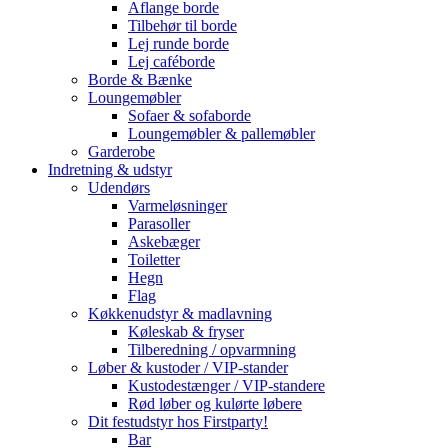
Aflange borde
Tilbehør til borde
Lej runde borde
Lej caféborde
Borde & Bænke
Loungemøbler
Sofaer & sofaborde
Loungemøbler & pallemøbler
Garderobe
Indretning & udstyr
Udendørs
Varmeløsninger
Parasoller
Askebæger
Toiletter
Hegn
Flag
Køkkenudstyr & madlavning
Køleskab & fryser
Tilberedning / opvarmning
Løber & kustoder / VIP-stander
Kustodestænger / VIP-standere
Rød løber og kulørte løbere
Dit festudstyr hos Firstparty!
Bar