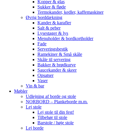
Kopper & glas
Sukker & fløde
Termokander, kedler, kaffemaskiner
Øvrig borddækning
Kander & karafler
Salt & peber
Lysestager & lys
Menuholder & bordkortholder
Fade
Serveringsbestik
Ramekiner & Små skåle
Skåle til servering
Bakker & brødkurve
Saucekander & skeer
Opsatser
Vaser
Vin & bar
Møbler
Udlejning af borde og stole
NORBORD – Plankeborde m.m.
Lej stole
Lej stole til din fest!
Tilbehør til stole
Barstole / høje stole
Lej borde