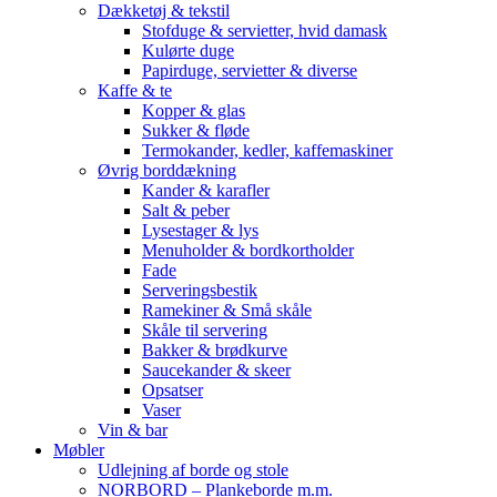
Dækketøj & tekstil
Stofduge & servietter, hvid damask
Kulørte duge
Papirduge, servietter & diverse
Kaffe & te
Kopper & glas
Sukker & fløde
Termokander, kedler, kaffemaskiner
Øvrig borddækning
Kander & karafler
Salt & peber
Lysestager & lys
Menuholder & bordkortholder
Fade
Serveringsbestik
Ramekiner & Små skåle
Skåle til servering
Bakker & brødkurve
Saucekander & skeer
Opsatser
Vaser
Vin & bar
Møbler
Udlejning af borde og stole
NORBORD – Plankeborde m.m.