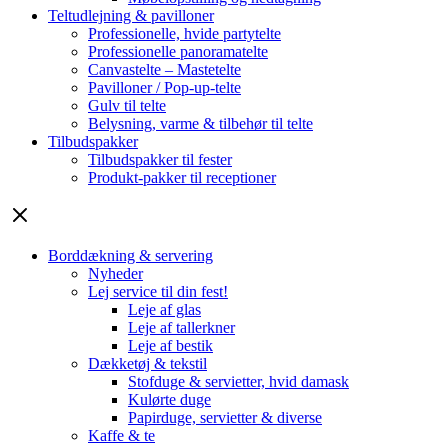
Teltudlejning & pavilloner
Professionelle, hvide partytelte
Professionelle panoramatelte
Canvastelte – Mastetelte
Pavilloner / Pop-up-telte
Gulv til telte
Belysning, varme & tilbehør til telte
Tilbudspakker
Tilbudspakker til fester
Produkt-pakker til receptioner
Borddækning & servering
Nyheder
Lej service til din fest!
Leje af glas
Leje af tallerkner
Leje af bestik
Dækketøj & tekstil
Stofduge & servietter, hvid damask
Kulørte duge
Papirduge, servietter & diverse
Kaffe & te