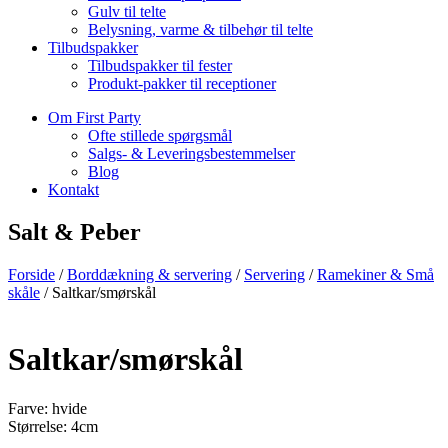
Gulv til telte
Belysning, varme & tilbehør til telte
Tilbudspakker
Tilbudspakker til fester
Produkt-pakker til receptioner
Om First Party
Ofte stillede spørgsmål
Salgs- & Leveringsbestemmelser
Blog
Kontakt
Salt & Peber
Forside
/
Borddækning & servering
/
Servering
/
Ramekiner & Små
skåle
/ Saltkar/smørskål
Saltkar/smørskål
Farve:
hvide
Størrelse:
4cm