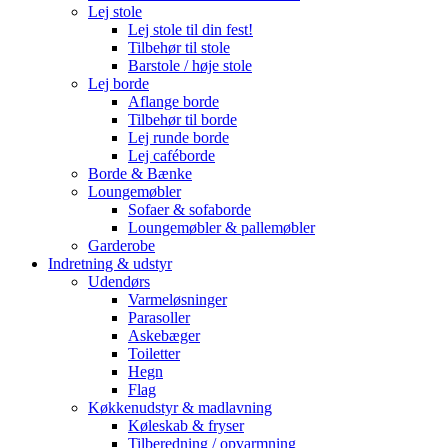
Lej stole
Lej stole til din fest!
Tilbehør til stole
Barstole / høje stole
Lej borde
Aflange borde
Tilbehør til borde
Lej runde borde
Lej caféborde
Borde & Bænke
Loungemøbler
Sofaer & sofaborde
Loungemøbler & pallemøbler
Garderobe
Indretning & udstyr
Udendørs
Varmeløsninger
Parasoller
Askebæger
Toiletter
Hegn
Flag
Køkkenudstyr & madlavning
Køleskab & fryser
Tilberedning / opvarmning