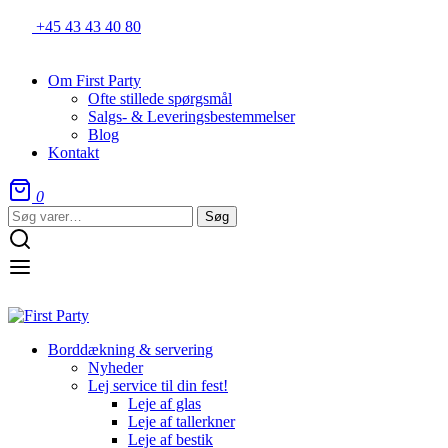
+45 43 43 40 80
Om First Party
Ofte stillede spørgsmål
Salgs- & Leveringsbestemmelser
Blog
Kontakt
0
Søg
Søg
efter:
Borddækning & servering
Nyheder
Lej service til din fest!
Leje af glas
Leje af tallerkner
Leje af bestik