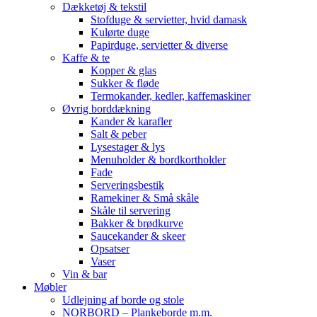
Dækketøj & tekstil
Stofduge & servietter, hvid damask
Kulørte duge
Papirduge, servietter & diverse
Kaffe & te
Kopper & glas
Sukker & fløde
Termokander, kedler, kaffemaskiner
Øvrig borddækning
Kander & karafler
Salt & peber
Lysestager & lys
Menuholder & bordkortholder
Fade
Serveringsbestik
Ramekiner & Små skåle
Skåle til servering
Bakker & brødkurve
Saucekander & skeer
Opsatser
Vaser
Vin & bar
Møbler
Udlejning af borde og stole
NORBORD – Plankeborde m.m.