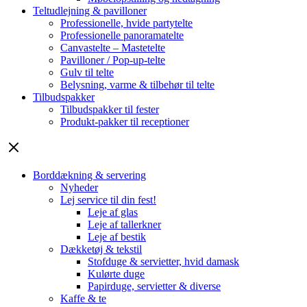
Teltudlejning & pavilloner
Professionelle, hvide partytelte
Professionelle panoramatelte
Canvastelte – Mastetelte
Pavilloner / Pop-up-telte
Gulv til telte
Belysning, varme & tilbehør til telte
Tilbudspakker
Tilbudspakker til fester
Produkt-pakker til receptioner
Borddækning & servering
Nyheder
Lej service til din fest!
Leje af glas
Leje af tallerkner
Leje af bestik
Dækketøj & tekstil
Stofduge & servietter, hvid damask
Kulørte duge
Papirduge, servietter & diverse
Kaffe & te