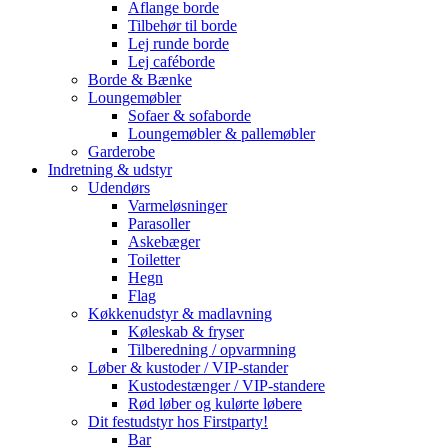
Aflange borde
Tilbehør til borde
Lej runde borde
Lej caféborde
Borde & Bænke
Loungemøbler
Sofaer & sofaborde
Loungemøbler & pallemøbler
Garderobe
Indretning & udstyr
Udendørs
Varmeløsninger
Parasoller
Askebæger
Toiletter
Hegn
Flag
Køkkenudstyr & madlavning
Køleskab & fryser
Tilberedning / opvarmning
Løber & kustoder / VIP-stander
Kustodestænger / VIP-standere
Rød løber og kulørte løbere
Dit festudstyr hos Firstparty!
Bar