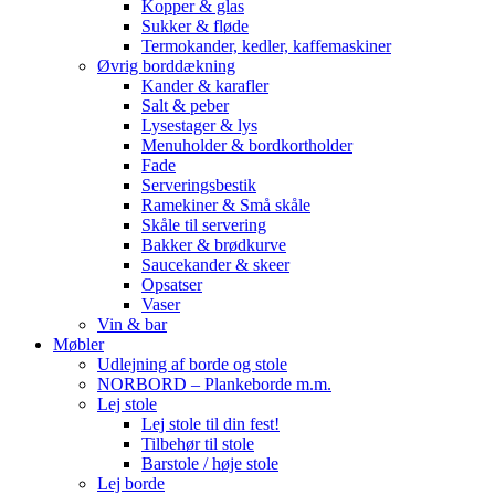
Kopper & glas
Sukker & fløde
Termokander, kedler, kaffemaskiner
Øvrig borddækning
Kander & karafler
Salt & peber
Lysestager & lys
Menuholder & bordkortholder
Fade
Serveringsbestik
Ramekiner & Små skåle
Skåle til servering
Bakker & brødkurve
Saucekander & skeer
Opsatser
Vaser
Vin & bar
Møbler
Udlejning af borde og stole
NORBORD – Plankeborde m.m.
Lej stole
Lej stole til din fest!
Tilbehør til stole
Barstole / høje stole
Lej borde