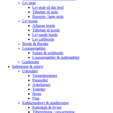
Lej stole
Lej stole til din fest!
Tilbehør til stole
Barstole / høje stole
Lej borde
Aflange borde
Tilbehør til borde
Lej runde borde
Lej caféborde
Borde & Bænke
Loungemøbler
Sofaer & sofaborde
Loungemøbler & pallemøbler
Garderobe
Indretning & udstyr
Udendørs
Varmeløsninger
Parasoller
Askebæger
Toiletter
Hegn
Flag
Køkkenudstyr & madlavning
Køleskab & fryser
Tilberedning / opvarmning