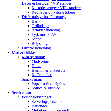
Løber & kustoder / VIP-stander
Kustodestænger / VIP-standere
Rød løber og kulørte løbere
Dit festudstyr hos Firstparty!
Bar
Grilludstyr
Affaldshåndtering
Lyd, musik, AV m.m.
Scene
Belysning
Diverse indretning
Mad & Drikke
Mad og drikke
Madvogne
Fadøl
Isterninger & knust is
Kaffeknallert
Snacks m.m.
Popcorn & candyfloss
Softice & slushice
Serviceteam
Personaleløsninger
Serveringspersonale
Bartender
Møbelopstilling og nedtagning