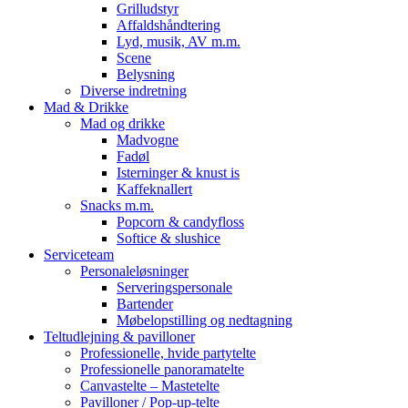
Grilludstyr
Affaldshåndtering
Lyd, musik, AV m.m.
Scene
Belysning
Diverse indretning
Mad & Drikke
Mad og drikke
Madvogne
Fadøl
Isterninger & knust is
Kaffeknallert
Snacks m.m.
Popcorn & candyfloss
Softice & slushice
Serviceteam
Personaleløsninger
Serveringspersonale
Bartender
Møbelopstilling og nedtagning
Teltudlejning & pavilloner
Professionelle, hvide partytelte
Professionelle panoramatelte
Canvastelte – Mastetelte
Pavilloner / Pop-up-telte