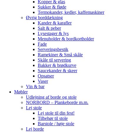
Kopper & glas
Sukker & fløde
Termokander, kedler, kaffemaskiner
Øvrig borddækning
Kander & karafler
Salt & peber
Lysestager & lys
Menuholder & bordkortholder
Fade
Serveringsbestik
Ramekiner & Små skåle
Skåle til servering
Bakker & brødkurve
Saucekander & skeer
Opsatser
Vaser
Vin & bar
Møbler
Udlejning af borde og stole
NORBORD – Plankeborde m.m.
Lej stole
Lej stole til din fest!
Tilbehør til stole
Barstole / høje stole
Lej borde