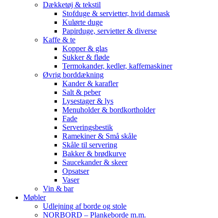
Dækketøj & tekstil
Stofduge & servietter, hvid damask
Kulørte duge
Papirduge, servietter & diverse
Kaffe & te
Kopper & glas
Sukker & fløde
Termokander, kedler, kaffemaskiner
Øvrig borddækning
Kander & karafler
Salt & peber
Lysestager & lys
Menuholder & bordkortholder
Fade
Serveringsbestik
Ramekiner & Små skåle
Skåle til servering
Bakker & brødkurve
Saucekander & skeer
Opsatser
Vaser
Vin & bar
Møbler
Udlejning af borde og stole
NORBORD – Plankeborde m.m.