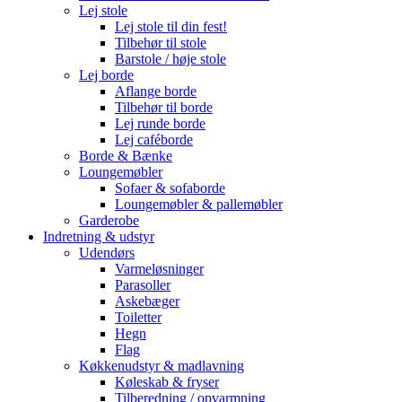
Lej stole
Lej stole til din fest!
Tilbehør til stole
Barstole / høje stole
Lej borde
Aflange borde
Tilbehør til borde
Lej runde borde
Lej caféborde
Borde & Bænke
Loungemøbler
Sofaer & sofaborde
Loungemøbler & pallemøbler
Garderobe
Indretning & udstyr
Udendørs
Varmeløsninger
Parasoller
Askebæger
Toiletter
Hegn
Flag
Køkkenudstyr & madlavning
Køleskab & fryser
Tilberedning / opvarmning