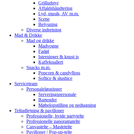
Grilludstyr
Affaldshåndtering
Lyd, musik, AV m.m.
Scene
Belysning
Diverse indretning
Mad & Drikke
Mad og drikke
Madvogne
Fadøl
Isterninger & knust is
Kaffeknallert
Snacks m.m.
Popcorn & candyfloss
Softice & slushice
Serviceteam
Personaleløsninger
Serveringspersonale
Bartender
Møbelopstilling og nedtagning
Teltudlejning & pavilloner
Professionelle, hvide partytelte
Professionelle panoramatelte
Canvastelte – Mastetelte
Pavilloner / Pop-up-telte