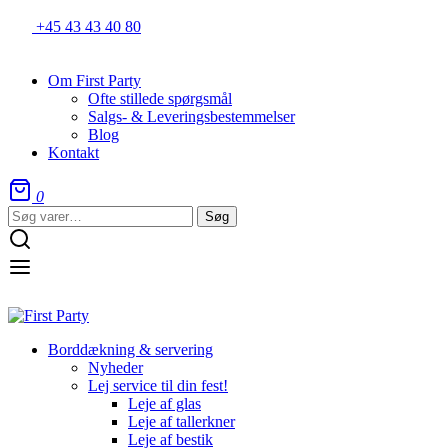
+45 43 43 40 80
Om First Party
Ofte stillede spørgsmål
Salgs- & Leveringsbestemmelser
Blog
Kontakt
0
Søg
Søg
efter:
Borddækning & servering
Nyheder
Lej service til din fest!
Leje af glas
Leje af tallerkner
Leje af bestik