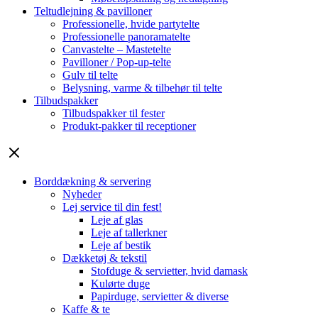
Teltudlejning & pavilloner
Professionelle, hvide partytelte
Professionelle panoramatelte
Canvastelte – Mastetelte
Pavilloner / Pop-up-telte
Gulv til telte
Belysning, varme & tilbehør til telte
Tilbudspakker
Tilbudspakker til fester
Produkt-pakker til receptioner
Borddækning & servering
Nyheder
Lej service til din fest!
Leje af glas
Leje af tallerkner
Leje af bestik
Dækketøj & tekstil
Stofduge & servietter, hvid damask
Kulørte duge
Papirduge, servietter & diverse
Kaffe & te