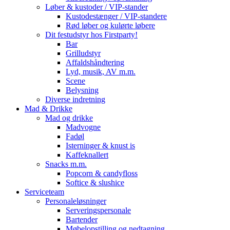
Løber & kustoder / VIP-stander
Kustodestænger / VIP-standere
Rød løber og kulørte løbere
Dit festudstyr hos Firstparty!
Bar
Grilludstyr
Affaldshåndtering
Lyd, musik, AV m.m.
Scene
Belysning
Diverse indretning
Mad & Drikke
Mad og drikke
Madvogne
Fadøl
Isterninger & knust is
Kaffeknallert
Snacks m.m.
Popcorn & candyfloss
Softice & slushice
Serviceteam
Personaleløsninger
Serveringspersonale
Bartender
Møbelopstilling og nedtagning