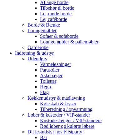
Aflange borde
Tilbehør til borde
Lej runde borde
Lej caféborde
Borde & Bænke
Loungemøbler
Sofaer & sofaborde
Loungemøbler & pallemøbler
Garderobe
Indretning & udstyr
Udendørs
Varmeløsninger
Parasoller
Askebæger
Toiletter
Hegn
Flag
Køkkenudstyr & madlavning
Køleskab & fryser
Tilberedning / opvarmning
Løber & kustoder / VIP-stander
Kustodestænger / VIP-standere
Rød løber og kulørte løbere
Dit festudstyr hos Firstparty!
Bar