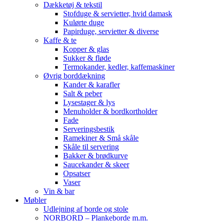
Dækketøj & tekstil
Stofduge & servietter, hvid damask
Kulørte duge
Papirduge, servietter & diverse
Kaffe & te
Kopper & glas
Sukker & fløde
Termokander, kedler, kaffemaskiner
Øvrig borddækning
Kander & karafler
Salt & peber
Lysestager & lys
Menuholder & bordkortholder
Fade
Serveringsbestik
Ramekiner & Små skåle
Skåle til servering
Bakker & brødkurve
Saucekander & skeer
Opsatser
Vaser
Vin & bar
Møbler
Udlejning af borde og stole
NORBORD – Plankeborde m.m.