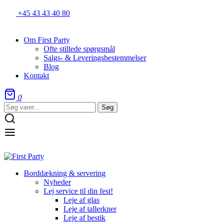
+45 43 43 40 80
Om First Party
Ofte stillede spørgsmål
Salgs- & Leveringsbestemmelser
Blog
Kontakt
0
Søg
Søg
efter:
Borddækning & servering
Nyheder
Lej service til din fest!
Leje af glas
Leje af tallerkner
Leje af bestik