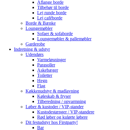
Aflange borde
Tilbehør til borde
Lej runde borde
Lej caféborde
Borde & Bænke
Loungemøbler
Sofaer & sofaborde
Loungemøbler & pallemøbler
Garderobe
Indretning & udstyr
Udendørs
Varmeløsninger
Parasoller
Askebæger
Toiletter
Hegn
Flag
Køkkenudstyr & madlavning
Køleskab & fryser
Tilberedning / opvarmning
Løber & kustoder / VIP-stander
Kustodestænger / VIP-standere
Rød løber og kulørte løbere
Dit festudstyr hos Firstparty!
Bar