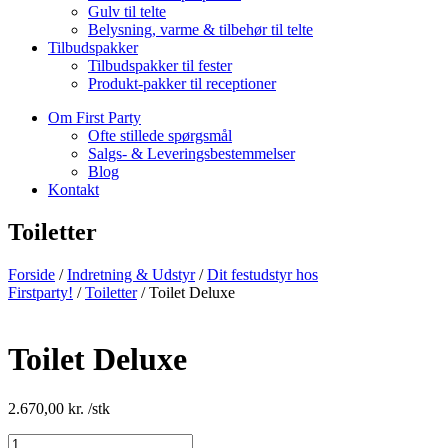
Gulv til telte
Belysning, varme & tilbehør til telte
Tilbudspakker
Tilbudspakker til fester
Produkt-pakker til receptioner
Om First Party
Ofte stillede spørgsmål
Salgs- & Leveringsbestemmelser
Blog
Kontakt
Toiletter
Forside
/
Indretning & Udstyr
/
Dit festudstyr hos
Firstparty!
/
Toiletter
/ Toilet Deluxe
Toilet Deluxe
2.670,00
kr.
/stk
Toilet