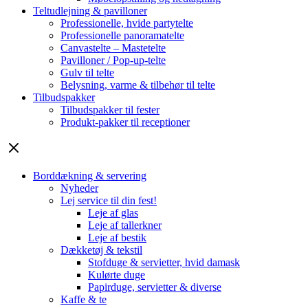
Teltudlejning & pavilloner
Professionelle, hvide partytelte
Professionelle panoramatelte
Canvastelte – Mastetelte
Pavilloner / Pop-up-telte
Gulv til telte
Belysning, varme & tilbehør til telte
Tilbudspakker
Tilbudspakker til fester
Produkt-pakker til receptioner
Borddækning & servering
Nyheder
Lej service til din fest!
Leje af glas
Leje af tallerkner
Leje af bestik
Dækketøj & tekstil
Stofduge & servietter, hvid damask
Kulørte duge
Papirduge, servietter & diverse
Kaffe & te