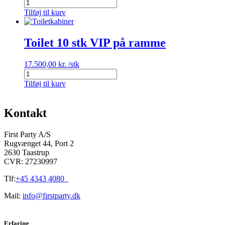
Toilet
Pissoir
Tilføj til kurv
antal
Toilet 10 stk VIP på ramme
17.500,00
kr.
/stk
Toilet
10
Tilføj til kurv
stk
VIP
på
Kontakt
ramme
antal
First Party A/S
Rugvænget 44, Port 2
2630 Taastrup
CVR: 27230997
Tlf:
+45 4343 4080
Mail:
info@firstparty.dk
Erfaring