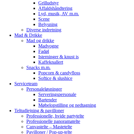
Grilludstyr
Affaldshåndtering
Lyd, musik, AV m.m.
Scene
Belysning
Diverse indretning
Mad & Drikke
Mad og drikke
Madvogne
Fadøl
Isterninger & knust is
Kaffeknallert
Snacks m.m.
Popcorn & candyfloss
Softice & slushice
Serviceteam
Personaleløsninger
Serveringspersonale
Bartender
Møbelopstilling og nedtagning
Teltudlejning & pavilloner
Professionelle, hvide partytelte
Professionelle panoramatelte
Canvastelte – Mastetelte
Pavilloner / Pop-up-telte