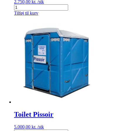
2.750,00
kr.
/stk
Toilet,
Handicaptoilet
Tilføj til kurv
antal
Toilet Pissoir
5.000,00
kr.
/stk