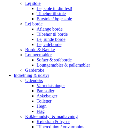
Lej stole
Lej stole til din fest!
Tilbehør til stole
Barstole / høje stole
Lej borde
Aflange borde
Tilbehør til borde
Lej runde borde
Lej caféborde
Borde & Bænke
Loungemøbler
Sofaer & sofaborde
Loungemøbler & pallemøbler
Garderobe
Indretning & udstyr
Udendørs
Varmeløsninger
Parasoller
Askebæger
Toiletter
Hegn
Flag
Køkkenudstyr & madlavning
Køleskab & fryser
Tilberedning / opvarmning