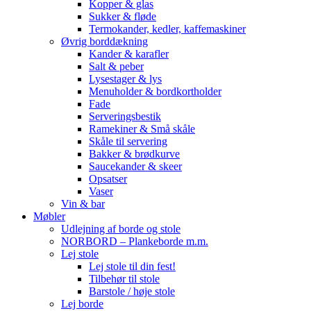
Kopper & glas
Sukker & fløde
Termokander, kedler, kaffemaskiner
Øvrig borddækning
Kander & karafler
Salt & peber
Lysestager & lys
Menuholder & bordkortholder
Fade
Serveringsbestik
Ramekiner & Små skåle
Skåle til servering
Bakker & brødkurve
Saucekander & skeer
Opsatser
Vaser
Vin & bar
Møbler
Udlejning af borde og stole
NORBORD – Plankeborde m.m.
Lej stole
Lej stole til din fest!
Tilbehør til stole
Barstole / høje stole
Lej borde