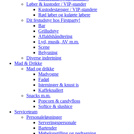
Løber & kustoder / VIP-stander
Kustodestænger / VIP-standere
Rød løber og kulørte løbere
Dit festudstyr hos Firstparty!
Bar
Grilludstyr
Affaldshåndtering
Lyd, musik, AV m.m.
Scene
Belysning
Diverse indretning
Mad & Drikke
Mad og drikke
Madvogne
Fadøl
Isterninger & knust is
Kaffeknallert
Snacks m.m.
Popcorn & candyfloss
Softice & slushice
Serviceteam
Personaleløsninger
Serveringspersonale
Bartender
Møbelopstilling og nedtagning