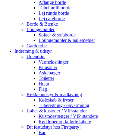
Aflange borde
Tilbehør til borde
Lej runde borde
Lej caféborde
Borde & Bænke
Loungemøbler
Sofaer & sofaborde
Loungemøbler & pallemøbler
Garderobe
Indretning & udstyr
Udendørs
Varmeløsninger
Parasoller
Askebæger
Toiletter
Hegn
Flag
Køkkenudstyr & madlavning
Køleskab & fryser
Tilberedning / opvarmning
Løber & kustoder / VIP-stander
Kustodestænger / VIP-standere
Rød løber og kulørte løbere
Dit festudstyr hos Firstparty!
Bar