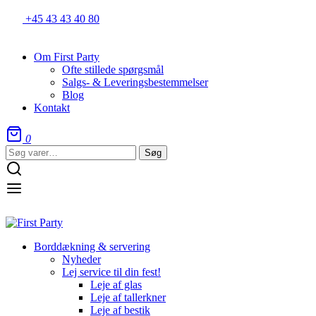
+45 43 43 40 80
Om First Party
Ofte stillede spørgsmål
Salgs- & Leveringsbestemmelser
Blog
Kontakt
0
Søg
Søg
efter:
Borddækning & servering
Nyheder
Lej service til din fest!
Leje af glas
Leje af tallerkner
Leje af bestik