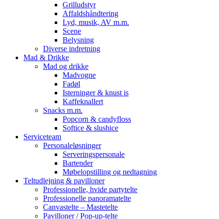
Grilludstyr
Affaldshåndtering
Lyd, musik, AV m.m.
Scene
Belysning
Diverse indretning
Mad & Drikke
Mad og drikke
Madvogne
Fadøl
Isterninger & knust is
Kaffeknallert
Snacks m.m.
Popcorn & candyfloss
Softice & slushice
Serviceteam
Personaleløsninger
Serveringspersonale
Bartender
Møbelopstilling og nedtagning
Teltudlejning & pavilloner
Professionelle, hvide partytelte
Professionelle panoramatelte
Canvastelte – Mastetelte
Pavilloner / Pop-up-telte