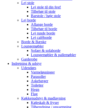
Lej stole
Lej stole til din fest!
Tilbehør til stole
Barstole / høje stole
Lej borde
Aflange borde
Tilbehør til borde
Lej runde borde
Lej caféborde
Borde & Bænke
Loungemøbler
Sofaer & sofaborde
Loungemøbler & pallemøbler
Garderobe
Indretning & udstyr
Udendørs
Varmeløsninger
Parasoller
Askebæger
Toiletter
Hegn
Flag
Køkkenudstyr & madlavning
Køleskab & fryser
Tilberedning / opvarmning