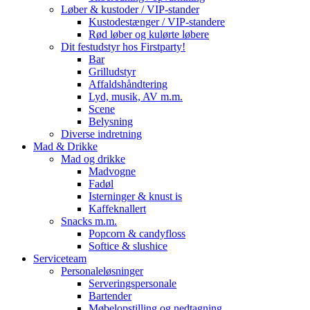
Løber & kustoder / VIP-stander
Kustodestænger / VIP-standere
Rød løber og kulørte løbere
Dit festudstyr hos Firstparty!
Bar
Grilludstyr
Affaldshåndtering
Lyd, musik, AV m.m.
Scene
Belysning
Diverse indretning
Mad & Drikke
Mad og drikke
Madvogne
Fadøl
Isterninger & knust is
Kaffeknallert
Snacks m.m.
Popcorn & candyfloss
Softice & slushice
Serviceteam
Personaleløsninger
Serveringspersonale
Bartender
Møbelopstilling og nedtagning