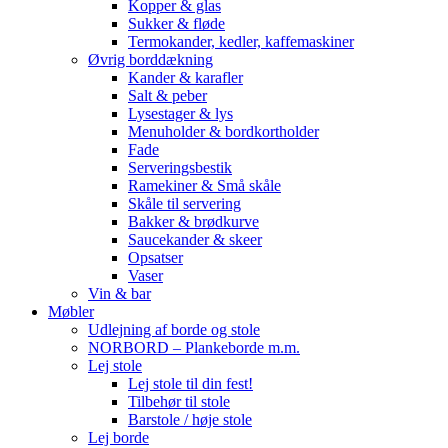
Kopper & glas
Sukker & fløde
Termokander, kedler, kaffemaskiner
Øvrig borddækning
Kander & karafler
Salt & peber
Lysestager & lys
Menuholder & bordkortholder
Fade
Serveringsbestik
Ramekiner & Små skåle
Skåle til servering
Bakker & brødkurve
Saucekander & skeer
Opsatser
Vaser
Vin & bar
Møbler
Udlejning af borde og stole
NORBORD – Plankeborde m.m.
Lej stole
Lej stole til din fest!
Tilbehør til stole
Barstole / høje stole
Lej borde