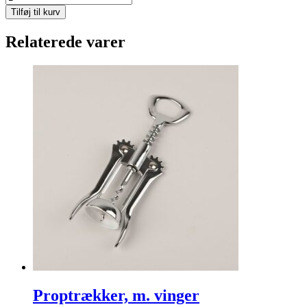
is,
Tilføj til kurv
40liter/25kg.
antal
Relaterede varer
Proptrækker, m. vinger