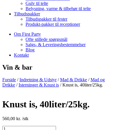
Gulv til telte
Belysning, varme & tilbehør til telte
Tilbudspakker
Tilbudspakker til fester
Produkt-pakker til receptioner
Om First Party
Ofte stillede spørgsmål
Salgs- & Leveringsbestemmelser
Blog
Kontakt
Vin & bar
Forside
/
Indretning & Udstyr
/
Mad & Drikke
/
Mad og
Drikke
/
Isterninger & Knust is
/ Knust is, 40liter/25kg.
Knust is, 40liter/25kg.
560,00
kr.
/stk
Knust