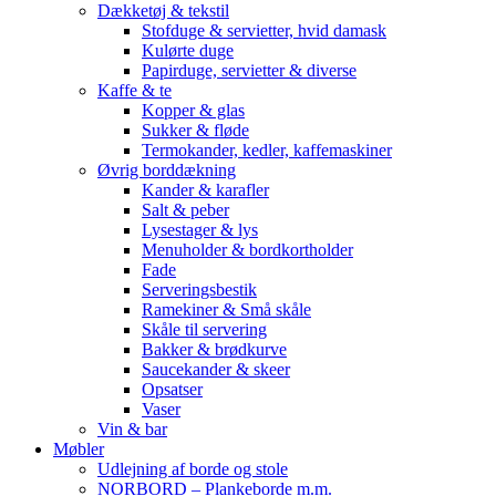
Dækketøj & tekstil
Stofduge & servietter, hvid damask
Kulørte duge
Papirduge, servietter & diverse
Kaffe & te
Kopper & glas
Sukker & fløde
Termokander, kedler, kaffemaskiner
Øvrig borddækning
Kander & karafler
Salt & peber
Lysestager & lys
Menuholder & bordkortholder
Fade
Serveringsbestik
Ramekiner & Små skåle
Skåle til servering
Bakker & brødkurve
Saucekander & skeer
Opsatser
Vaser
Vin & bar
Møbler
Udlejning af borde og stole
NORBORD – Plankeborde m.m.