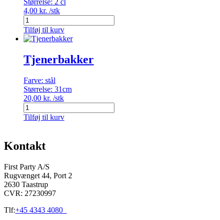
Størrelse:
2 cl
4,00
kr.
/stk
Målebæger
antal
Tilføj til kurv
Tjenerbakker
Farve:
stål
Størrelse:
31cm
20,00
kr.
/stk
Tjenerbakker
antal
Tilføj til kurv
Kontakt
First Party A/S
Rugvænget 44, Port 2
2630 Taastrup
CVR: 27230997
Tlf:
+45 4343 4080