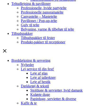
Teltudlejning & pavilloner
Professionelle, hvide partytelte
Professionelle panoramatelte
Canvastelte – Mastetelte
Pavilloner / Pop-up-telte
Gulv til telte
Belysning, varme & tilbehør til telte
Tilbudspakker
Tilbudspakker til fester
Produkt-pakker til receptioner
Borddækning & servering
Nyheder
Lej service til din fest!
Leje af glas
Leje af tallerkner
Leje af bestik
Dækketøj & tekstil
Stofduge & servietter, hvid damask
Kulørte duge
Papirduge, servietter & diverse
Kaffe & te