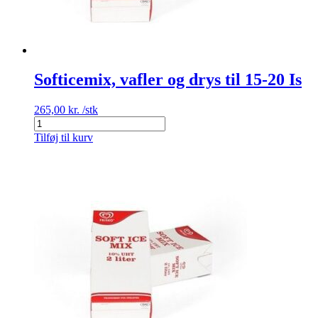
Softicemix, vafler og drys til 15-20 Is
265,00
kr.
/stk
Softicemix,
vafler
Tilføj til kurv
og
drys
til
15-
20
Is
antal