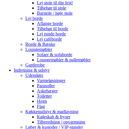
Lej stole til din fest!
Tilbehør til stole
Barstole / høje stole
Lej borde
Aflange borde
Tilbehør til borde
Lej runde borde
Lej caféborde
Borde & Bænke
Loungemøbler
Sofaer & sofaborde
Loungemøbler & pallemøbler
Garderobe
Indretning & udstyr
Udendørs
Varmeløsninger
Parasoller
Askebæger
Toiletter
Hegn
Flag
Køkkenudstyr & madlavning
Køleskab & fryser
Tilberedning / opvarmning
Løber & kustoder / VIP-stander