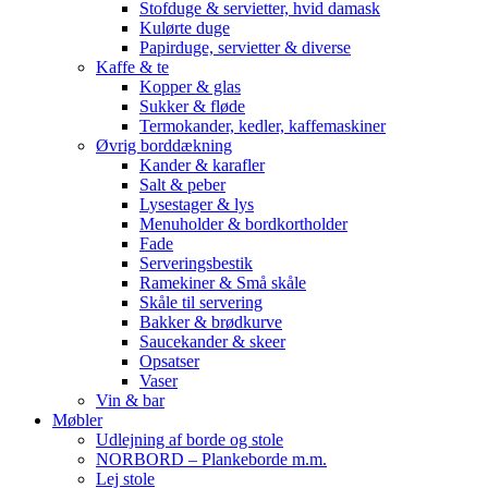
Stofduge & servietter, hvid damask
Kulørte duge
Papirduge, servietter & diverse
Kaffe & te
Kopper & glas
Sukker & fløde
Termokander, kedler, kaffemaskiner
Øvrig borddækning
Kander & karafler
Salt & peber
Lysestager & lys
Menuholder & bordkortholder
Fade
Serveringsbestik
Ramekiner & Små skåle
Skåle til servering
Bakker & brødkurve
Saucekander & skeer
Opsatser
Vaser
Vin & bar
Møbler
Udlejning af borde og stole
NORBORD – Plankeborde m.m.
Lej stole