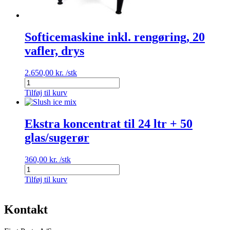
Softicemaskine inkl. rengøring, 20
vafler, drys
2.650,00
kr.
/stk
Softicemaskine
inkl.
Tilføj til kurv
rengøring,
20
vafler,
Ekstra koncentrat til 24 ltr + 50
drys
glas/sugerør
antal
360,00
kr.
/stk
Ekstra
koncentrat
Tilføj til kurv
til
24
ltr
Kontakt
+
50