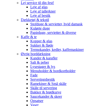
Lej service til din fest!
Leje af glas
Leje af tallerkner
Leje af bestik
Dækketøj & tekstil
Stofduge & servietter, hvid damask
Kulørte duge
Papirduge, servietter & diverse
Kaffe & te
Kopper & glas
Sukker & fløde
Termokander, kedler, kaffemaskiner
Øvrig borddækning
Kander & karafler
Salt & peber
Lysestager & lys
Menuholder & bordkortholder
Fade
Serveringsbestik
Ramekiner & Små skåle
Skåle til servering
Bakker & brødkurve
Saucekander & skeer
Opsatser
Vaser