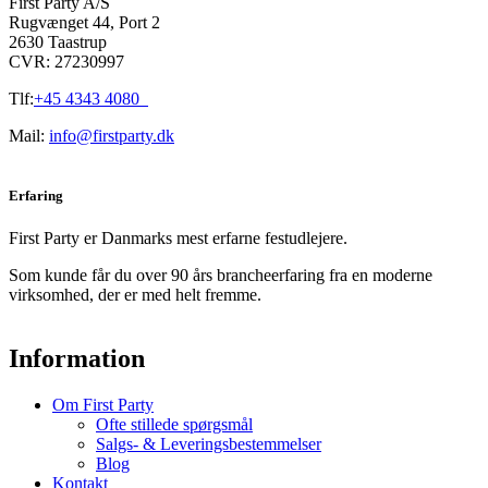
First Party A/S
glas/sugerør
Rugvænget 44, Port 2
antal
2630 Taastrup
CVR: 27230997
Tlf:
+45 4343 4080
Mail:
info@firstparty.dk
Erfaring
First Party er Danmarks mest erfarne festudlejere.
Som kunde får du over 90 års brancheerfaring fra en moderne
virksomhed, der er med helt fremme.
Information
Om First Party
Ofte stillede spørgsmål
Salgs- & Leveringsbestemmelser
Blog
Kontakt