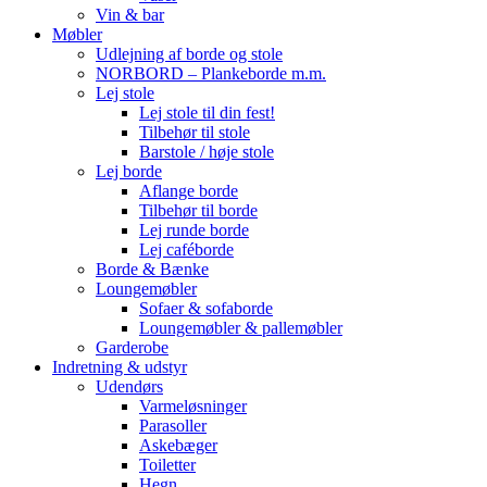
Vin & bar
Møbler
Udlejning af borde og stole
NORBORD – Plankeborde m.m.
Lej stole
Lej stole til din fest!
Tilbehør til stole
Barstole / høje stole
Lej borde
Aflange borde
Tilbehør til borde
Lej runde borde
Lej caféborde
Borde & Bænke
Loungemøbler
Sofaer & sofaborde
Loungemøbler & pallemøbler
Garderobe
Indretning & udstyr
Udendørs
Varmeløsninger
Parasoller
Askebæger
Toiletter
Hegn