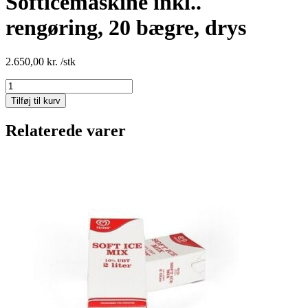
Softicemaskine inkl..
rengøring, 20 bægre, drys
2.650,00
kr.
/stk
Softicemaskine
inkl..
Tilføj til kurv
rengøring,
20
Relaterede varer
bægre,
drys
antal