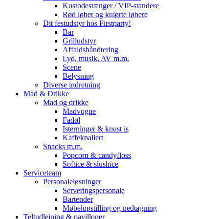
Kustodestænger / VIP-standere
Rød løber og kulørte løbere
Dit festudstyr hos Firstparty!
Bar
Grilludstyr
Affaldshåndtering
Lyd, musik, AV m.m.
Scene
Belysning
Diverse indretning
Mad & Drikke
Mad og drikke
Madvogne
Fadøl
Isterninger & knust is
Kaffeknallert
Snacks m.m.
Popcorn & candyfloss
Softice & slushice
Serviceteam
Personaleløsninger
Serveringspersonale
Bartender
Møbelopstilling og nedtagning
Teltudlejning & pavilloner