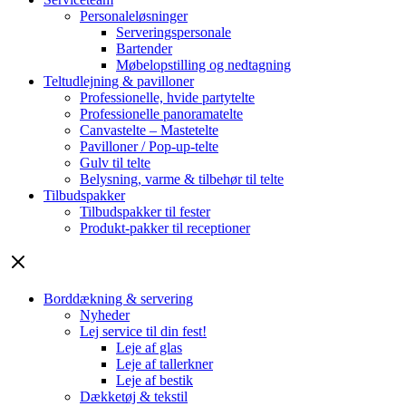
Personaleløsninger
Serveringspersonale
Bartender
Møbelopstilling og nedtagning
Teltudlejning & pavilloner
Professionelle, hvide partytelte
Professionelle panoramatelte
Canvastelte – Mastetelte
Pavilloner / Pop-up-telte
Gulv til telte
Belysning, varme & tilbehør til telte
Tilbudspakker
Tilbudspakker til fester
Produkt-pakker til receptioner
Borddækning & servering
Nyheder
Lej service til din fest!
Leje af glas
Leje af tallerkner
Leje af bestik
Dækketøj & tekstil