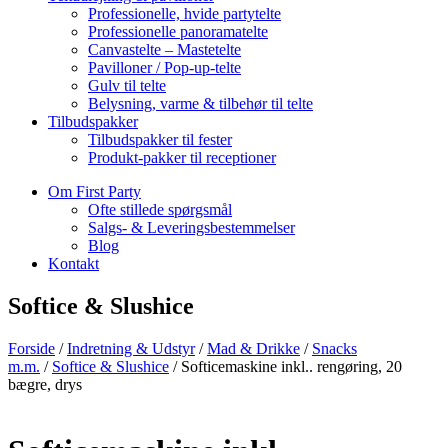
Professionelle, hvide partytelte
Professionelle panoramatelte
Canvastelte – Mastetelte
Pavilloner / Pop-up-telte
Gulv til telte
Belysning, varme & tilbehør til telte
Tilbudspakker
Tilbudspakker til fester
Produkt-pakker til receptioner
Om First Party
Ofte stillede spørgsmål
Salgs- & Leveringsbestemmelser
Blog
Kontakt
Softice & Slushice
Forside
/
Indretning & Udstyr
/
Mad & Drikke
/
Snacks
m.m.
/
Softice & Slushice
/ Softicemaskine inkl.. rengøring, 20
bægre, drys