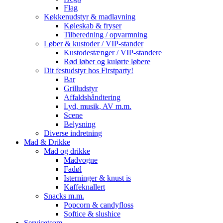
Flag
Køkkenudstyr & madlavning
Køleskab & fryser
Tilberedning / opvarmning
Løber & kustoder / VIP-stander
Kustodestænger / VIP-standere
Rød løber og kulørte løbere
Dit festudstyr hos Firstparty!
Bar
Grilludstyr
Affaldshåndtering
Lyd, musik, AV m.m.
Scene
Belysning
Diverse indretning
Mad & Drikke
Mad og drikke
Madvogne
Fadøl
Isterninger & knust is
Kaffeknallert
Snacks m.m.
Popcorn & candyfloss
Softice & slushice
Serviceteam