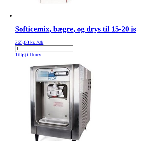
Softicemix, bægre, og drys til 15-20 is
265,00
kr.
/stk
Softicemix,
bægre,
Tilføj til kurv
og
drys
til
15-
20
is
antal