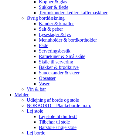
Kopper & glas
Sukker & fløde
Termokander, kedler, kaffemaskiner
Øvrig borddækning
Kander & karafler
Salt & peber
Lysestager & lys
Menuholder & bordkortholder
Fade
Serveringsbestik
Ramekiner & Små skåle
Skåle til servering
Bakker & brødkurve
Saucekander & skeer
Opsatser
Vaser
Vin & bar
Møbler
Udlejning af borde og stole
NORBORD – Plankeborde m.m.
Lej stole
Lej stole til din fest!
Tilbehør til stole
Barstole / høje stole
Lej borde