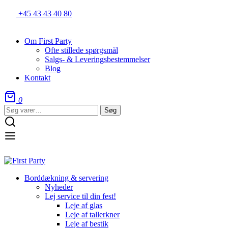
+45 43 43 40 80
Om First Party
Ofte stillede spørgsmål
Salgs- & Leveringsbestemmelser
Blog
Kontakt
0
Søg
Søg
efter:
Borddækning & servering
Nyheder
Lej service til din fest!
Leje af glas
Leje af tallerkner
Leje af bestik