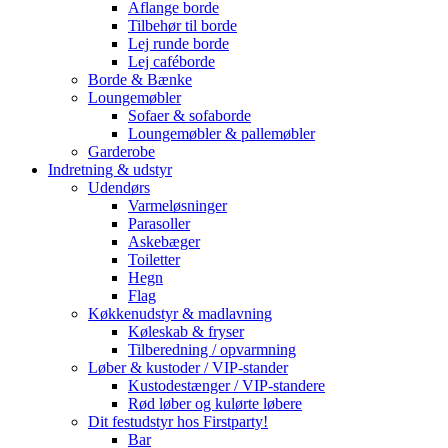
Aflange borde
Tilbehør til borde
Lej runde borde
Lej caféborde
Borde & Bænke
Loungemøbler
Sofaer & sofaborde
Loungemøbler & pallemøbler
Garderobe
Indretning & udstyr
Udendørs
Varmeløsninger
Parasoller
Askebæger
Toiletter
Hegn
Flag
Køkkenudstyr & madlavning
Køleskab & fryser
Tilberedning / opvarmning
Løber & kustoder / VIP-stander
Kustodestænger / VIP-standere
Rød løber og kulørte løbere
Dit festudstyr hos Firstparty!
Bar