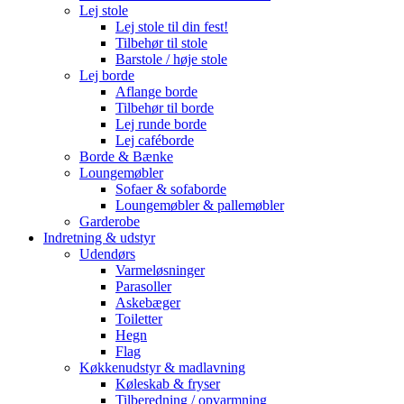
Lej stole
Lej stole til din fest!
Tilbehør til stole
Barstole / høje stole
Lej borde
Aflange borde
Tilbehør til borde
Lej runde borde
Lej caféborde
Borde & Bænke
Loungemøbler
Sofaer & sofaborde
Loungemøbler & pallemøbler
Garderobe
Indretning & udstyr
Udendørs
Varmeløsninger
Parasoller
Askebæger
Toiletter
Hegn
Flag
Køkkenudstyr & madlavning
Køleskab & fryser
Tilberedning / opvarmning