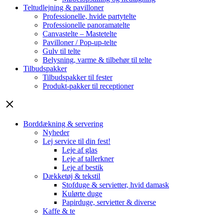
Teltudlejning & pavilloner
Professionelle, hvide partytelte
Professionelle panoramatelte
Canvastelte – Mastetelte
Pavilloner / Pop-up-telte
Gulv til telte
Belysning, varme & tilbehør til telte
Tilbudspakker
Tilbudspakker til fester
Produkt-pakker til receptioner
Borddækning & servering
Nyheder
Lej service til din fest!
Leje af glas
Leje af tallerkner
Leje af bestik
Dækketøj & tekstil
Stofduge & servietter, hvid damask
Kulørte duge
Papirduge, servietter & diverse
Kaffe & te