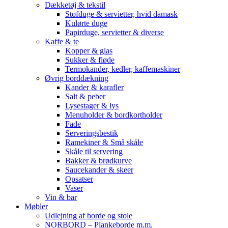
Dækketøj & tekstil
Stofduge & servietter, hvid damask
Kulørte duge
Papirduge, servietter & diverse
Kaffe & te
Kopper & glas
Sukker & fløde
Termokander, kedler, kaffemaskiner
Øvrig borddækning
Kander & karafler
Salt & peber
Lysestager & lys
Menuholder & bordkortholder
Fade
Serveringsbestik
Ramekiner & Små skåle
Skåle til servering
Bakker & brødkurve
Saucekander & skeer
Opsatser
Vaser
Vin & bar
Møbler
Udlejning af borde og stole
NORBORD – Plankeborde m.m.