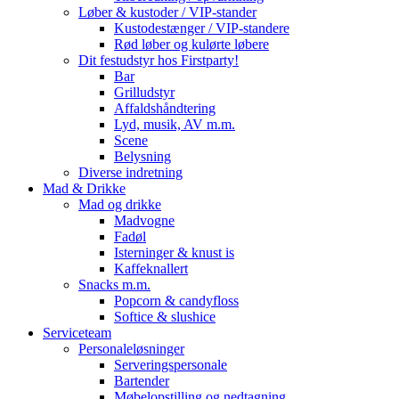
Løber & kustoder / VIP-stander
Kustodestænger / VIP-standere
Rød løber og kulørte løbere
Dit festudstyr hos Firstparty!
Bar
Grilludstyr
Affaldshåndtering
Lyd, musik, AV m.m.
Scene
Belysning
Diverse indretning
Mad & Drikke
Mad og drikke
Madvogne
Fadøl
Isterninger & knust is
Kaffeknallert
Snacks m.m.
Popcorn & candyfloss
Softice & slushice
Serviceteam
Personaleløsninger
Serveringspersonale
Bartender
Møbelopstilling og nedtagning