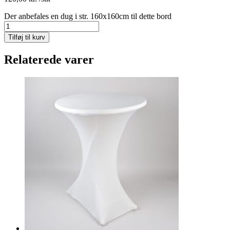
Der anbefales en dug i str. 160x160cm til dette bord
Lave
cafeborde
Tilføj til kurv
Ø100cm,
73cm
Relaterede varer
høj
antal