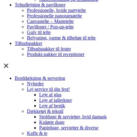
Teltudlejning & pavilloner
Professionelle, hvide partytelte
Professionelle panoramatelte
Canvastelte – Mastetelte
Pavilloner / Pop-up-telte
Gulv til telte
Belysning, varme & tilbehør til telte
Tilbudspakker
Tilbudspakker til fester
Produkt-pakker til receptioner
Borddækning & servering
Nyheder
Lej service til din fest!
Leje af glas
Leje af tallerkner
Leje af bestik
Dækketøj & tekstil
Stofduge & servietter, hvid damask
Kulørte duge
Papirduge, servietter & diverse
Kaffe & te