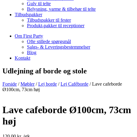
Gulv til telte
Belysning, varme & tilbehør til telte
Tilbudspakker
Tilbudspakker til fester
Produkt-pakker til receptioner
Om First Party
Ofte stillede spørgsmål
Salgs- & Leveringsbestemmelser
Blog
Kontakt
Udlejning af borde og stole
Forside
/
Møbler
/
Lej borde
/
Lej Caféborde
/ Lave cafeborde
Ø100cm, 73cm høj
Lave cafeborde Ø100cm, 73cm
høj
120,00
kr.
/stk