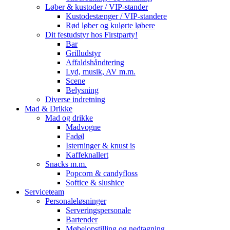
Løber & kustoder / VIP-stander
Kustodestænger / VIP-standere
Rød løber og kulørte løbere
Dit festudstyr hos Firstparty!
Bar
Grilludstyr
Affaldshåndtering
Lyd, musik, AV m.m.
Scene
Belysning
Diverse indretning
Mad & Drikke
Mad og drikke
Madvogne
Fadøl
Isterninger & knust is
Kaffeknallert
Snacks m.m.
Popcorn & candyfloss
Softice & slushice
Serviceteam
Personaleløsninger
Serveringspersonale
Bartender
Møbelopstilling og nedtagning