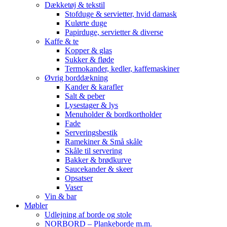
Dækketøj & tekstil
Stofduge & servietter, hvid damask
Kulørte duge
Papirduge, servietter & diverse
Kaffe & te
Kopper & glas
Sukker & fløde
Termokander, kedler, kaffemaskiner
Øvrig borddækning
Kander & karafler
Salt & peber
Lysestager & lys
Menuholder & bordkortholder
Fade
Serveringsbestik
Ramekiner & Små skåle
Skåle til servering
Bakker & brødkurve
Saucekander & skeer
Opsatser
Vaser
Vin & bar
Møbler
Udlejning af borde og stole
NORBORD – Plankeborde m.m.