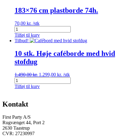
183×76 cm plastborde 74h.
70,00
kr.
/stk
183x76
cm
Tilføj til kurv
plastborde
Tilbud!
74h.
antal
10 stk. Høje caféborde med hvid
stofdug
Den
Den
1.490,00
kr.
1.299,00
kr.
/stk
10
oprindelige
aktuelle
stk.
pris
pris
Tilføj til kurv
Høje
var:
er:
caféborde
1.490,00 kr..
1.299,00 kr..
med
Kontakt
hvid
stofdug
First Party A/S
antal
Rugvænget 44, Port 2
2630 Taastrup
CVR: 27230997