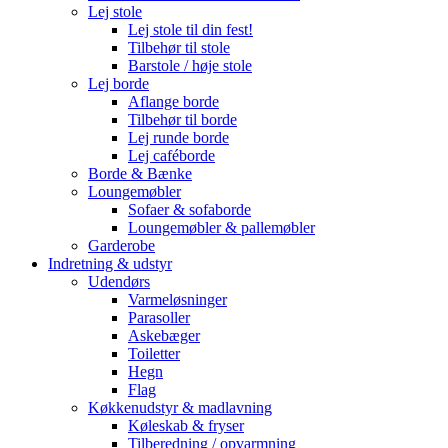
Lej stole
Lej stole til din fest!
Tilbehør til stole
Barstole / høje stole
Lej borde
Aflange borde
Tilbehør til borde
Lej runde borde
Lej caféborde
Borde & Bænke
Loungemøbler
Sofaer & sofaborde
Loungemøbler & pallemøbler
Garderobe
Indretning & udstyr
Udendørs
Varmeløsninger
Parasoller
Askebæger
Toiletter
Hegn
Flag
Køkkenudstyr & madlavning
Køleskab & fryser
Tilberedning / opvarmning