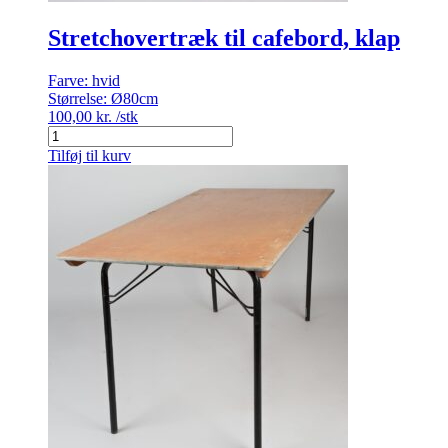
Stretchovertræk til cafebord, klap
Farve:
hvid
Størrelse:
Ø80cm
100,00
kr.
/stk
Stretchovertræk
til
Tilføj til kurv
cafebord,
klap
antal