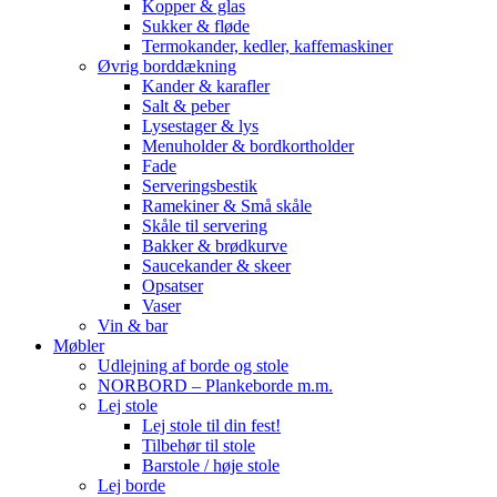
Kopper & glas
Sukker & fløde
Termokander, kedler, kaffemaskiner
Øvrig borddækning
Kander & karafler
Salt & peber
Lysestager & lys
Menuholder & bordkortholder
Fade
Serveringsbestik
Ramekiner & Små skåle
Skåle til servering
Bakker & brødkurve
Saucekander & skeer
Opsatser
Vaser
Vin & bar
Møbler
Udlejning af borde og stole
NORBORD – Plankeborde m.m.
Lej stole
Lej stole til din fest!
Tilbehør til stole
Barstole / høje stole
Lej borde