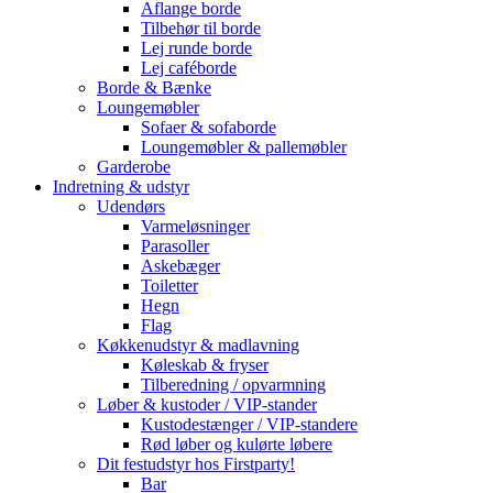
Aflange borde
Tilbehør til borde
Lej runde borde
Lej caféborde
Borde & Bænke
Loungemøbler
Sofaer & sofaborde
Loungemøbler & pallemøbler
Garderobe
Indretning & udstyr
Udendørs
Varmeløsninger
Parasoller
Askebæger
Toiletter
Hegn
Flag
Køkkenudstyr & madlavning
Køleskab & fryser
Tilberedning / opvarmning
Løber & kustoder / VIP-stander
Kustodestænger / VIP-standere
Rød løber og kulørte løbere
Dit festudstyr hos Firstparty!
Bar