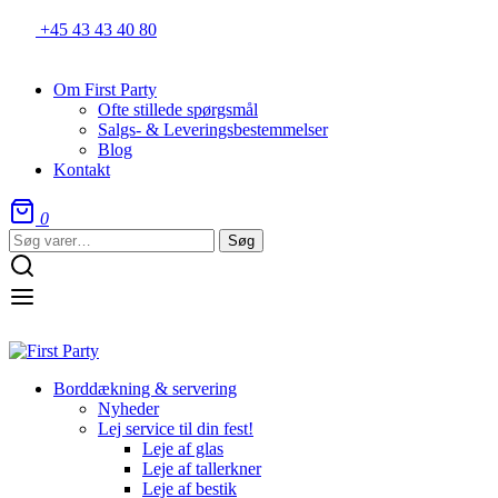
+45 43 43 40 80
Om First Party
Ofte stillede spørgsmål
Salgs- & Leveringsbestemmelser
Blog
Kontakt
0
Søg
Søg
efter:
Borddækning & servering
Nyheder
Lej service til din fest!
Leje af glas
Leje af tallerkner
Leje af bestik