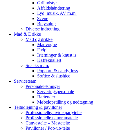
Grilludstyr
Affaldshåndtering
Lyd, musik, AV m.m.
Scene
Belysning
Diverse indretning
Mad & Drikke
Mad og drikke
Madvogne
Fadøl
Isterninger & knust is
Kaffeknallert
Snacks m.m.
Popcorn & candyfloss
Softice & slushice
Serviceteam
Personaleløsninger
Serveringspersonale
Bartender
Møbelopstilling og nedtagning
Teltudlejning & pavilloner
Professionelle, hvide partytelte
Professionelle panoramatelte
Canvastelte – Mastetelte
Pavilloner / Pop-up-telte