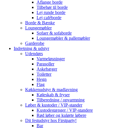
Aflange borde
Tilbehør til borde
Lej runde borde
Lej caféborde
Borde & Bænke
Loungemøbler
Sofaer & sofaborde
Loungemøbler & pallemøbler
Garderobe
Indretning & udstyr
Udendørs
Varmeløsninger
Parasoller
Askebæger
Toiletter
Hegn
Flag
Køkkenudstyr & madlavning
Køleskab & fryser
Tilberedning / opvarmning
Løber & kustoder / VIP-stander
Kustodestænger / VIP-standere
Rød løber og kulørte løbere
Dit festudstyr hos Firstparty!
Bar