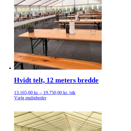
Hvidt telt, 12 meters bredde
Prisinterval:
13.165,00
kr.
–
19.750,00
kr.
/stk
Dette
13.165,00 kr.
Vælg muligheder
vare
til
har
19.750,00 kr.
flere
varianter.
Mulighederne
kan