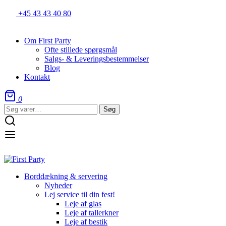
+45 43 43 40 80
Om First Party
Ofte stillede spørgsmål
Salgs- & Leveringsbestemmelser
Blog
Kontakt
0
Søg
Søg
efter:
Borddækning & servering
Nyheder
Lej service til din fest!
Leje af glas
Leje af tallerkner
Leje af bestik