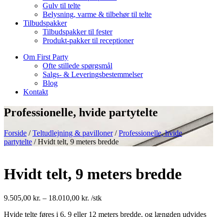
Gulv til telte
Belysning, varme & tilbehør til telte
Tilbudspakker
Tilbudspakker til fester
Produkt-pakker til receptioner
Om First Party
Ofte stillede spørgsmål
Salgs- & Leveringsbestemmelser
Blog
Kontakt
Professionelle, hvide partytelte
Forside
/
Teltudlejning & pavilloner
/
Professionelle, hvide
partytelte
/ Hvidt telt, 9 meters bredde
Hvidt telt, 9 meters bredde
Prisinterval:
9.505,00
kr.
–
18.010,00
kr.
/stk
9.505,00 kr.
Hvide telte føres i 6, 9 eller 12 meters bredde, og længden udvides
til