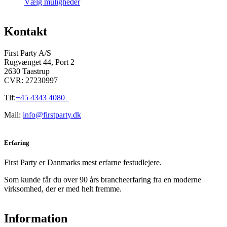
Dette
4.780,00 kr.
Vælg muligheder
vare
til
har
12.340,00 kr.
flere
Kontakt
varianter.
Mulighederne
First Party A/S
kan
Rugvænget 44, Port 2
vælges
2630 Taastrup
på
CVR: 27230997
varesiden
Tlf:
+45 4343 4080
Mail:
info@firstparty.dk
Erfaring
First Party er Danmarks mest erfarne festudlejere.
Som kunde får du over 90 års brancheerfaring fra en moderne
virksomhed, der er med helt fremme.
Information