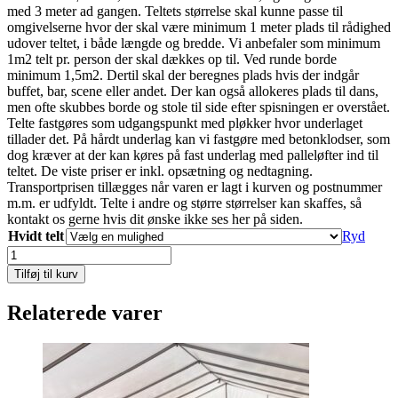
med 3 meter ad gangen. Teltets størrelse skal kunne passe til
18.010,00 kr.
omgivelserne hvor der skal være minimum 1 meter plads til rådighed
udover teltet, i både længde og bredde. Vi anbefaler som minimum
1m2 telt pr. person der skal dækkes op til. Ved runde borde
minimum 1,5m2. Dertil skal der beregnes plads hvis der indgår
buffet, bar, scene eller andet. Der kan også allokeres plads til dans,
men ofte skubbes borde og stole til side efter spisningen er overstået.
Telte fastgøres som udgangspunkt med pløkker hvor underlaget
tillader det. På hårdt underlag kan vi fastgøre med betonklodser, som
dog kræver at der kan køres på fast underlag med palleløfter ind til
teltet. De viste priser er inkl. opsætning og nedtagning.
Transportprisen tillægges når varen er lagt i kurven og postnummer
m.m. er udfyldt. Telte i andre og større størrelser kan skaffes, så
kontakt os gerne hvis dit ønske ikke ses her på siden.
Hvidt telt
Ryd
Hvidt
telt,
Tilføj til kurv
9
meters
Relaterede varer
bredde
antal