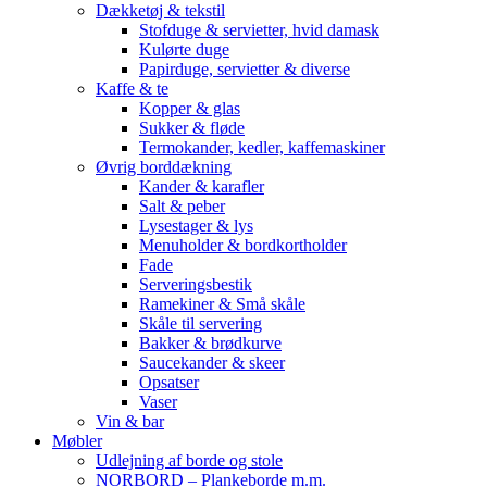
Dækketøj & tekstil
Stofduge & servietter, hvid damask
Kulørte duge
Papirduge, servietter & diverse
Kaffe & te
Kopper & glas
Sukker & fløde
Termokander, kedler, kaffemaskiner
Øvrig borddækning
Kander & karafler
Salt & peber
Lysestager & lys
Menuholder & bordkortholder
Fade
Serveringsbestik
Ramekiner & Små skåle
Skåle til servering
Bakker & brødkurve
Saucekander & skeer
Opsatser
Vaser
Vin & bar
Møbler
Udlejning af borde og stole
NORBORD – Plankeborde m.m.