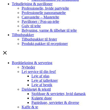
Teltudlejning & pavilloner
Professionelle, hvide partytelte
Professionelle panoramatelte
Canvastelte – Mastetelte
Pavilloner / Pop-up-telte
Gulv til telte
Belysning, varme & tilbehør til telte
Tilbudspakker
Tilbudspakker til fester
Produkt-pakker til receptioner
Borddækning & servering
Nyheder
Lej service til din fest!
Leje af glas
Leje af tallerkner
Leje af bestik
Dækketøj & tekstil
Stofduge & servietter, hvid damask
Kulørte duge
Papirduge, servietter & diverse
Kaffe & te