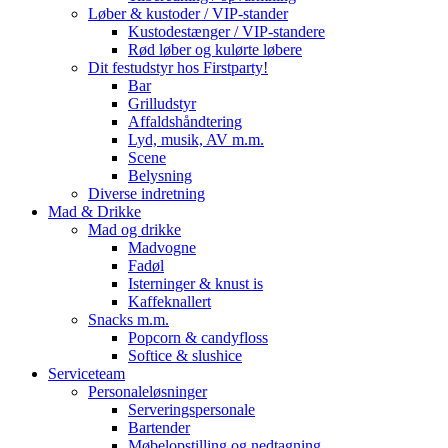
Løber & kustoder / VIP-stander
Kustodestænger / VIP-standere
Rød løber og kulørte løbere
Dit festudstyr hos Firstparty!
Bar
Grilludstyr
Affaldshåndtering
Lyd, musik, AV m.m.
Scene
Belysning
Diverse indretning
Mad & Drikke
Mad og drikke
Madvogne
Fadøl
Isterninger & knust is
Kaffeknallert
Snacks m.m.
Popcorn & candyfloss
Softice & slushice
Serviceteam
Personaleløsninger
Serveringspersonale
Bartender
Møbelopstilling og nedtagning