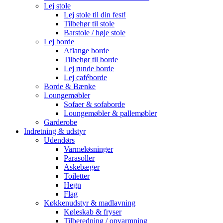
Lej stole
Lej stole til din fest!
Tilbehør til stole
Barstole / høje stole
Lej borde
Aflange borde
Tilbehør til borde
Lej runde borde
Lej caféborde
Borde & Bænke
Loungemøbler
Sofaer & sofaborde
Loungemøbler & pallemøbler
Garderobe
Indretning & udstyr
Udendørs
Varmeløsninger
Parasoller
Askebæger
Toiletter
Hegn
Flag
Køkkenudstyr & madlavning
Køleskab & fryser
Tilberedning / opvarmning