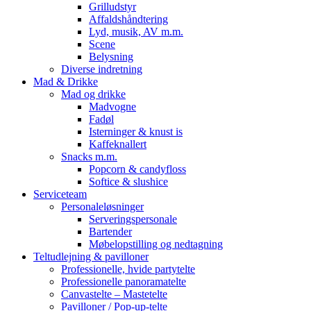
Grilludstyr
Affaldshåndtering
Lyd, musik, AV m.m.
Scene
Belysning
Diverse indretning
Mad & Drikke
Mad og drikke
Madvogne
Fadøl
Isterninger & knust is
Kaffeknallert
Snacks m.m.
Popcorn & candyfloss
Softice & slushice
Serviceteam
Personaleløsninger
Serveringspersonale
Bartender
Møbelopstilling og nedtagning
Teltudlejning & pavilloner
Professionelle, hvide partytelte
Professionelle panoramatelte
Canvastelte – Mastetelte
Pavilloner / Pop-up-telte