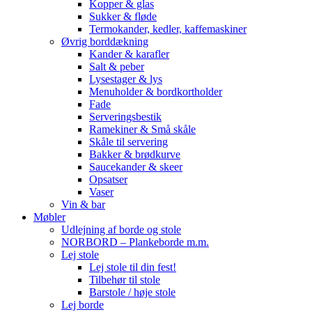
Kopper & glas
Sukker & fløde
Termokander, kedler, kaffemaskiner
Øvrig borddækning
Kander & karafler
Salt & peber
Lysestager & lys
Menuholder & bordkortholder
Fade
Serveringsbestik
Ramekiner & Små skåle
Skåle til servering
Bakker & brødkurve
Saucekander & skeer
Opsatser
Vaser
Vin & bar
Møbler
Udlejning af borde og stole
NORBORD – Plankeborde m.m.
Lej stole
Lej stole til din fest!
Tilbehør til stole
Barstole / høje stole
Lej borde