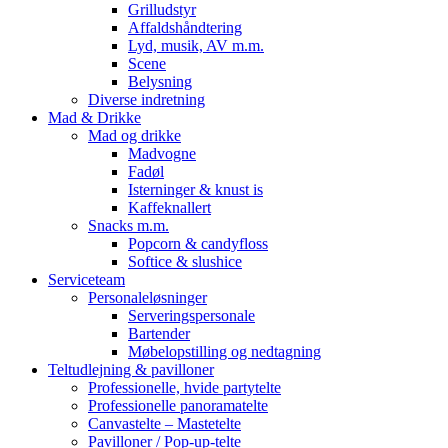
Grilludstyr
Affaldshåndtering
Lyd, musik, AV m.m.
Scene
Belysning
Diverse indretning
Mad & Drikke
Mad og drikke
Madvogne
Fadøl
Isterninger & knust is
Kaffeknallert
Snacks m.m.
Popcorn & candyfloss
Softice & slushice
Serviceteam
Personaleløsninger
Serveringspersonale
Bartender
Møbelopstilling og nedtagning
Teltudlejning & pavilloner
Professionelle, hvide partytelte
Professionelle panoramatelte
Canvastelte – Mastetelte
Pavilloner / Pop-up-telte