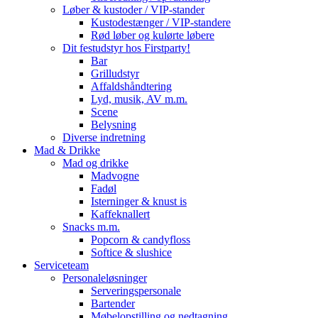
Løber & kustoder / VIP-stander
Kustodestænger / VIP-standere
Rød løber og kulørte løbere
Dit festudstyr hos Firstparty!
Bar
Grilludstyr
Affaldshåndtering
Lyd, musik, AV m.m.
Scene
Belysning
Diverse indretning
Mad & Drikke
Mad og drikke
Madvogne
Fadøl
Isterninger & knust is
Kaffeknallert
Snacks m.m.
Popcorn & candyfloss
Softice & slushice
Serviceteam
Personaleløsninger
Serveringspersonale
Bartender
Møbelopstilling og nedtagning