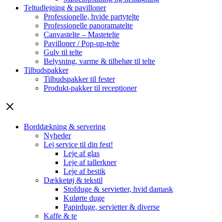
Teltudlejning & pavilloner
Professionelle, hvide partytelte
Professionelle panoramatelte
Canvastelte – Mastetelte
Pavilloner / Pop-up-telte
Gulv til telte
Belysning, varme & tilbehør til telte
Tilbudspakker
Tilbudspakker til fester
Produkt-pakker til receptioner
Borddækning & servering
Nyheder
Lej service til din fest!
Leje af glas
Leje af tallerkner
Leje af bestik
Dækketøj & tekstil
Stofduge & servietter, hvid damask
Kulørte duge
Papirduge, servietter & diverse
Kaffe & te