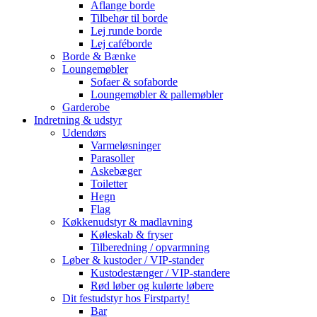
Aflange borde
Tilbehør til borde
Lej runde borde
Lej caféborde
Borde & Bænke
Loungemøbler
Sofaer & sofaborde
Loungemøbler & pallemøbler
Garderobe
Indretning & udstyr
Udendørs
Varmeløsninger
Parasoller
Askebæger
Toiletter
Hegn
Flag
Køkkenudstyr & madlavning
Køleskab & fryser
Tilberedning / opvarmning
Løber & kustoder / VIP-stander
Kustodestænger / VIP-standere
Rød løber og kulørte løbere
Dit festudstyr hos Firstparty!
Bar