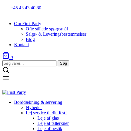
+45 43 43 40 80
Om First Party
Ofte stillede spørgsmål
Salgs- & Leveringsbestemmelser
Blog
Kontakt
0
Søg
Søg
efter:
Borddækning & servering
Nyheder
Lej service til din fest!
Leje af glas
Leje af tallerkner
Leje af bestik