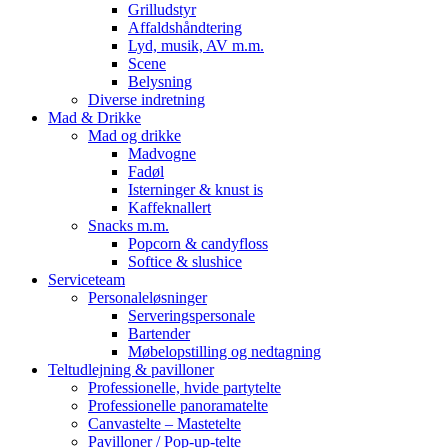
Grilludstyr
Affaldshåndtering
Lyd, musik, AV m.m.
Scene
Belysning
Diverse indretning
Mad & Drikke
Mad og drikke
Madvogne
Fadøl
Isterninger & knust is
Kaffeknallert
Snacks m.m.
Popcorn & candyfloss
Softice & slushice
Serviceteam
Personaleløsninger
Serveringspersonale
Bartender
Møbelopstilling og nedtagning
Teltudlejning & pavilloner
Professionelle, hvide partytelte
Professionelle panoramatelte
Canvastelte – Mastetelte
Pavilloner / Pop-up-telte