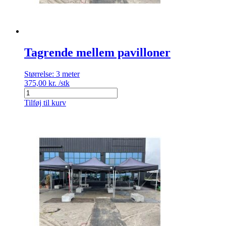
Tagrende mellem pavilloner
Størrelse:
3 meter
375,00
kr.
/stk
Tagrende
mellem
Tilføj til kurv
pavilloner
antal