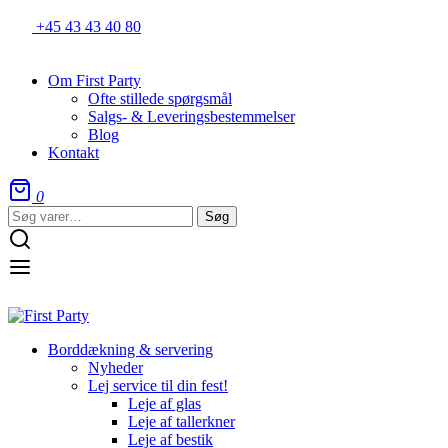
+45 43 43 40 80
Om First Party
Ofte stillede spørgsmål
Salgs- & Leveringsbestemmelser
Blog
Kontakt
0
Søg
Søg
efter:
Borddækning & servering
Nyheder
Lej service til din fest!
Leje af glas
Leje af tallerkner
Leje af bestik