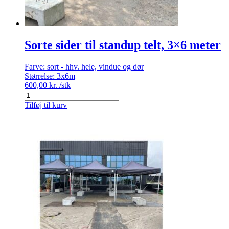
Sorte sider til standup telt, 3×6 meter
Farve:
sort - hhv. hele, vindue og dør
Størrelse:
3x6m
600,00
kr.
/stk
Sorte
sider
Tilføj til kurv
til
standup
telt,
3x6
meter
antal