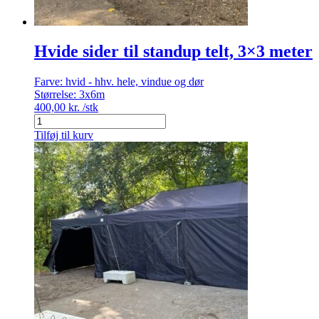
Hvide sider til standup telt, 3×3 meter
Farve:
hvid - hhv. hele, vindue og dør
Størrelse:
3x6m
400,00
kr.
/stk
Hvide
sider
Tilføj til kurv
til
standup
telt,
3x3
meter
antal