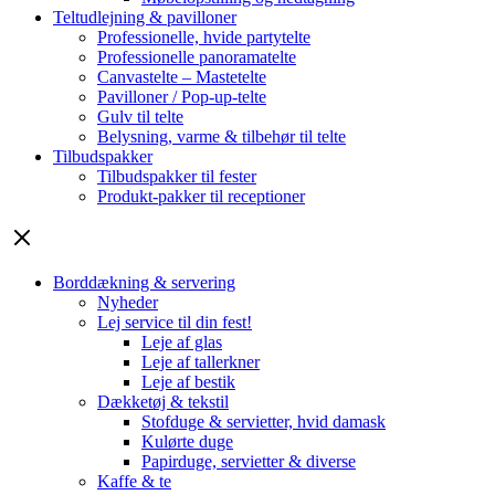
Teltudlejning & pavilloner
Professionelle, hvide partytelte
Professionelle panoramatelte
Canvastelte – Mastetelte
Pavilloner / Pop-up-telte
Gulv til telte
Belysning, varme & tilbehør til telte
Tilbudspakker
Tilbudspakker til fester
Produkt-pakker til receptioner
Borddækning & servering
Nyheder
Lej service til din fest!
Leje af glas
Leje af tallerkner
Leje af bestik
Dækketøj & tekstil
Stofduge & servietter, hvid damask
Kulørte duge
Papirduge, servietter & diverse
Kaffe & te