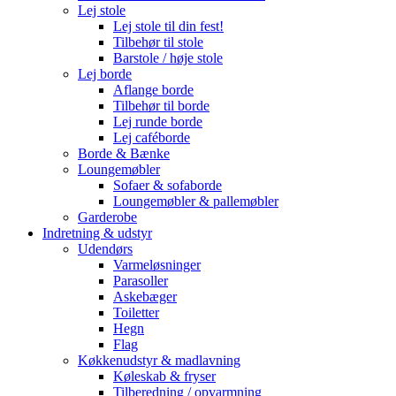
Lej stole
Lej stole til din fest!
Tilbehør til stole
Barstole / høje stole
Lej borde
Aflange borde
Tilbehør til borde
Lej runde borde
Lej caféborde
Borde & Bænke
Loungemøbler
Sofaer & sofaborde
Loungemøbler & pallemøbler
Garderobe
Indretning & udstyr
Udendørs
Varmeløsninger
Parasoller
Askebæger
Toiletter
Hegn
Flag
Køkkenudstyr & madlavning
Køleskab & fryser
Tilberedning / opvarmning