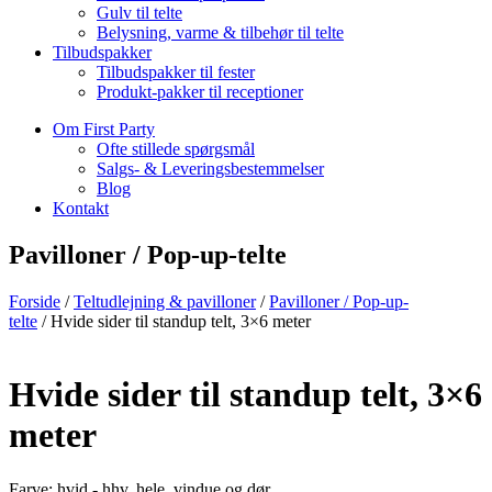
Gulv til telte
Belysning, varme & tilbehør til telte
Tilbudspakker
Tilbudspakker til fester
Produkt-pakker til receptioner
Om First Party
Ofte stillede spørgsmål
Salgs- & Leveringsbestemmelser
Blog
Kontakt
Pavilloner / Pop-up-telte
Forside
/
Teltudlejning & pavilloner
/
Pavilloner / Pop-up-
telte
/ Hvide sider til standup telt, 3×6 meter
Hvide sider til standup telt, 3×6
meter
Farve:
hvid - hhv. hele, vindue og dør