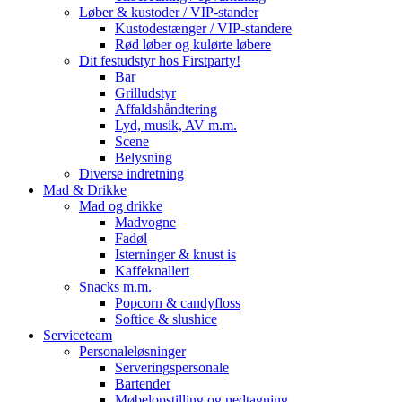
Løber & kustoder / VIP-stander
Kustodestænger / VIP-standere
Rød løber og kulørte løbere
Dit festudstyr hos Firstparty!
Bar
Grilludstyr
Affaldshåndtering
Lyd, musik, AV m.m.
Scene
Belysning
Diverse indretning
Mad & Drikke
Mad og drikke
Madvogne
Fadøl
Isterninger & knust is
Kaffeknallert
Snacks m.m.
Popcorn & candyfloss
Softice & slushice
Serviceteam
Personaleløsninger
Serveringspersonale
Bartender
Møbelopstilling og nedtagning