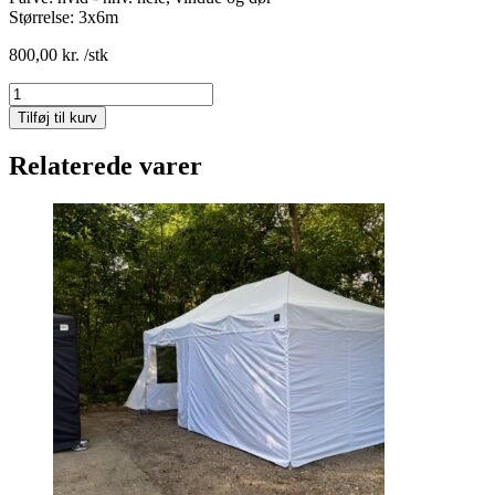
Størrelse:
3x6m
800,00
kr.
/stk
Hvide
sider
Tilføj til kurv
til
standup
Relaterede varer
telt,
3x6
meter
antal