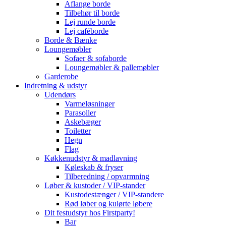
Aflange borde
Tilbehør til borde
Lej runde borde
Lej caféborde
Borde & Bænke
Loungemøbler
Sofaer & sofaborde
Loungemøbler & pallemøbler
Garderobe
Indretning & udstyr
Udendørs
Varmeløsninger
Parasoller
Askebæger
Toiletter
Hegn
Flag
Køkkenudstyr & madlavning
Køleskab & fryser
Tilberedning / opvarmning
Løber & kustoder / VIP-stander
Kustodestænger / VIP-standere
Rød løber og kulørte løbere
Dit festudstyr hos Firstparty!
Bar