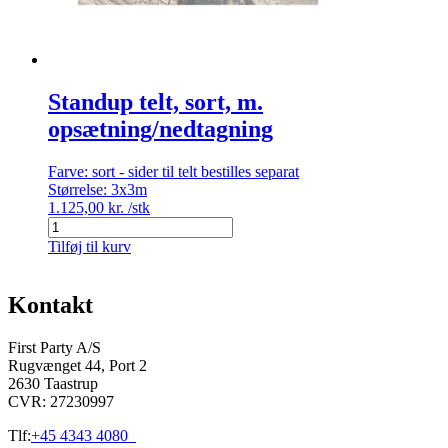
Standup telt, sort, m.
opsætning/nedtagning
Farve:
sort - sider til telt bestilles separat
Størrelse:
3x3m
1.125,00
kr.
/stk
Standup
telt,
Tilføj til kurv
sort,
m.
opsætning/nedtagning
Kontakt
antal
First Party A/S
Rugvænget 44, Port 2
2630 Taastrup
CVR: 27230997
Tlf:
+45 4343 4080