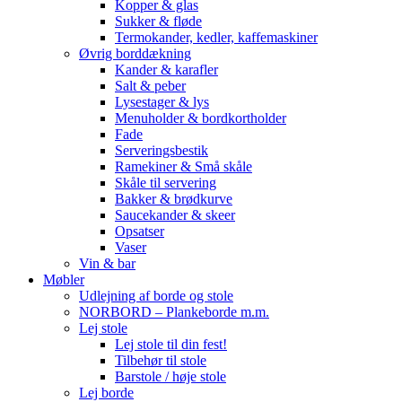
Kopper & glas
Sukker & fløde
Termokander, kedler, kaffemaskiner
Øvrig borddækning
Kander & karafler
Salt & peber
Lysestager & lys
Menuholder & bordkortholder
Fade
Serveringsbestik
Ramekiner & Små skåle
Skåle til servering
Bakker & brødkurve
Saucekander & skeer
Opsatser
Vaser
Vin & bar
Møbler
Udlejning af borde og stole
NORBORD – Plankeborde m.m.
Lej stole
Lej stole til din fest!
Tilbehør til stole
Barstole / høje stole
Lej borde