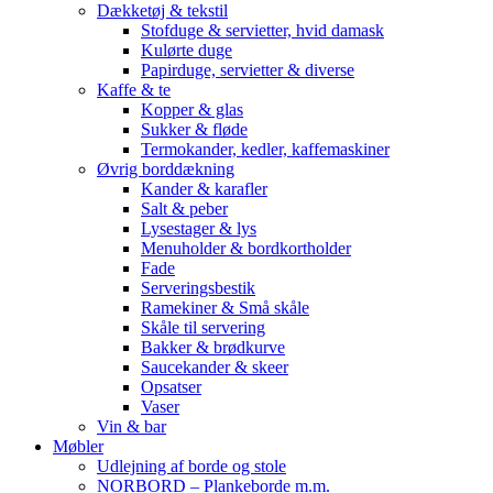
Dækketøj & tekstil
Stofduge & servietter, hvid damask
Kulørte duge
Papirduge, servietter & diverse
Kaffe & te
Kopper & glas
Sukker & fløde
Termokander, kedler, kaffemaskiner
Øvrig borddækning
Kander & karafler
Salt & peber
Lysestager & lys
Menuholder & bordkortholder
Fade
Serveringsbestik
Ramekiner & Små skåle
Skåle til servering
Bakker & brødkurve
Saucekander & skeer
Opsatser
Vaser
Vin & bar
Møbler
Udlejning af borde og stole
NORBORD – Plankeborde m.m.